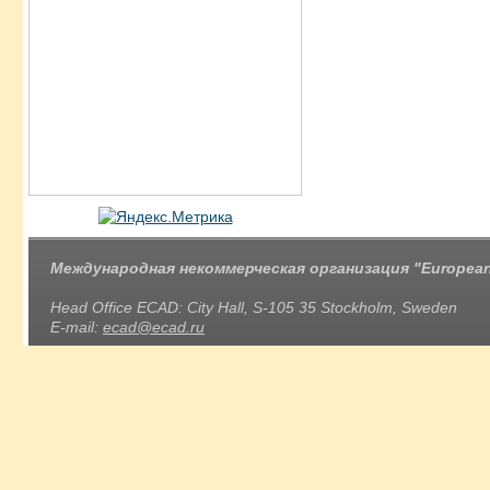
Международная некоммерческая организация "European 
Head Office ECAD: City Hall, S-105 35 Stockholm, Sweden
E-mail:
ecad@ecad.ru