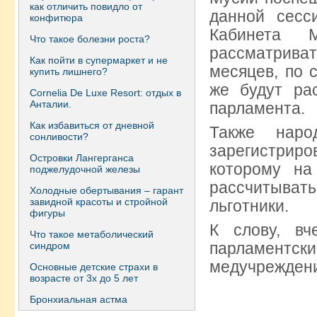
как отличить повидло от
данной сесс
конфитюра
Кабинета 
Что такое болезни роста?
рассматрива
Как пойти в супермаркет и не
месяцев, по 
купить лишнего?
же будут ра
Сornelia De Luxe Resort: отдых в
Анталии.
парламента.
Как избавиться от дневной
Также наро
сонливости?
зарегистри
Островки Лангерганса
которому на
поджелудочной железы
рассчитыва
Холодные обертывания – гарант
завидной красоты и стройной
льготники.
фигуры
К слову, в
Что такое метаболический
парламентс
синдром
медучреждений
Основные детские страхи в
возрасте от 3х до 5 лет
Бронхиальная астма