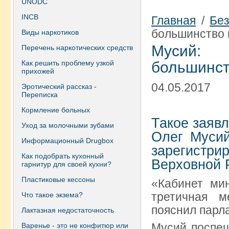
UNODC
INCB
Главная
/
Без
большинство 
Виды наркотиков
Мусий: 
Перечень наркотических средств
Как решить проблему узкой
большинст
прихожей
04.05.2017
Эротический рассказ -
Переписка
Кормление больных
Такое заяв
Уход за молочными зубами
Олег Мусий
Информационный Drugbox
зарегистри
Как подобрать кухонный
Верховной 
гарнитур для своей кухни?
Пластиковые кессоны
«Кабинет мин
третичная 
Что такое экзема?
пояснил парл
Лактазная недостаточность
Мусий поспеш
Варенье - это не конфитюр или