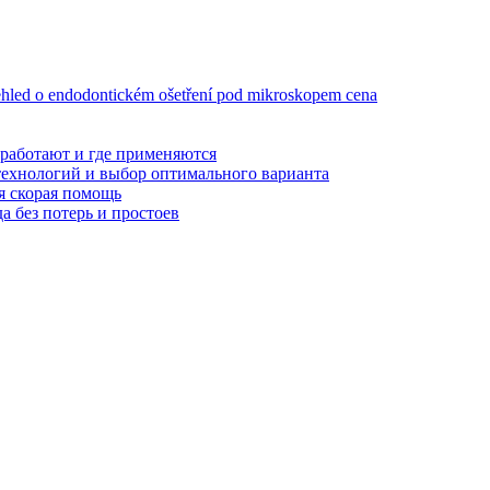
ehled o endodontickém ošetření pod mikroskopem cena
 работают и где применяются
технологий и выбор оптимального варианта
я скорая помощь
а без потерь и простоев