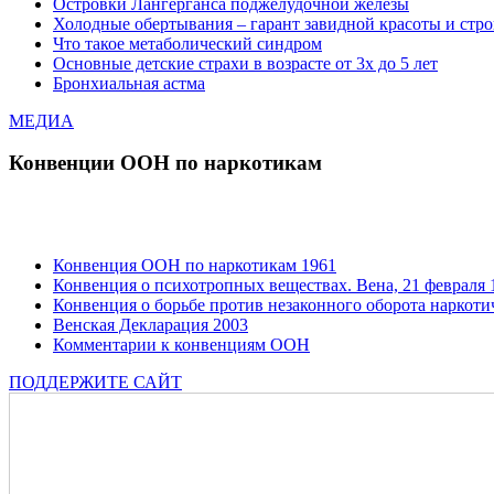
Островки Лангерганса поджелудочной железы
Холодные обертывания – гарант завидной красоты и стр
Что такое метаболический синдром
Основные детские страхи в возрасте от 3х до 5 лет
Бронхиальная астма
МЕДИА
Конвенции ООН по наркотикам
Конвенция ООН по наркотикам 1961
Конвенция о психотропных веществах. Вена, 21 февраля 1
Конвенция о борьбе против незаконного оборота наркотич
Венская Декларация 2003
Комментарии к конвенциям ООН
ПОДДЕРЖИТЕ САЙТ