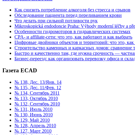
Как снизить потребление алкоголя без стресса и срывов
Обследование пациента перед переливанием крови
Что делать при сильной потливости рук
Mikroskopická endodoncie Praha: Výhody moderní léčby a př
Особенности гидромоторов в гидравлических системах
CPA- и affiliate-сети: что это, как работают и как выбрать
Цифровые двойники объектов и территорий: что это, как
Строительство каменных и каркасных домов: сравнение 
Быстро и качественно там, где нужна срочность — частна
Бизнес-переезд: как организовать перевозку офиса и склад
Газета ECAD
№ 138, Дес. 13/Янв. 14
№ 135, Дес. 11/Фев. 12
№ 134, Сентябрь 2011
№ 133, Октябрь 2010
№ 132, Сентябрь 2010
№ 131, Июль 2010
№ 130, Июнь 2010
№ 129, Май 2010
№ 128, Апрель 2010
№ 127, Март 2010