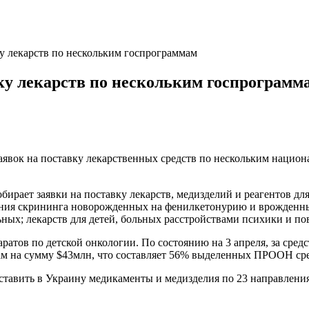
у лекарств по нескольким госпрограммам
ку лекарств по нескольким госпрограмм
явок на поставку лекарственных средств по нескольким нацио
рает заявки на поставку лекарств, медизделий и реагентов для
ения скрининга новорожденных на фенилкетонурию и врожденны
ых; лекарств для детей, больных расстройствами психики и пов
ратов по детской онкологии. По состоянию на 3 апреля, за сред
ам на сумму $43млн, что составляет 56% выделенных ПРООН сре
оставить в Украину медикаменты и медизделия по 23 направлени