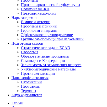
Проблемы
Против наркотической субкультуры
Политика ФСКН
Правовая наркология
Наркоэпидемия
В мире и истории
Проблемы и причины
Героиновая эпидемия
Эффективное противодействие
Группы самопомощи при наркомании
Подготовка кадров
Стратегические задачи ECAD
Проблемы
Образовательные программы
Семинары и Конференции
Зависимость от химических веществ
Учебно-методические материалы
Против легализации
Наркоконфликтология
Публикации
Программы
Термины
Клуб журналистов
Кто мы