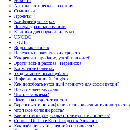
Новости
Антинаркотическая коалиция
Семинары
Проекты
Конференции мэров
Литература о наркомании
Клиники для наркозависимых
UNODC
INCB
Виды наркотиков
Перечень наркотических средств
Как решить проблему узкой прихожей
Эротический рассказ - Переписка
Кормление больных
Уход за молочными зубами
Информационный Drugbox
Как подобрать кухонный гарнитур для своей кухни?
Пластиковые кессоны
Что такое экзема?
Лактазная недостаточность
Варенье - это не конфитюр или как отличить повидло от
Что такое болезни роста?
Как пойти в супермаркет и не купить лишнего?
Сornelia De Luxe Resort: отдых в Анталии.
Как избавиться от дневной сонливости?