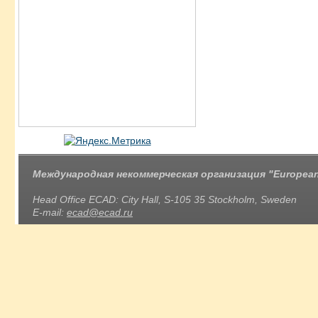
Международная некоммерческая организация "European 
Head Office ECAD: City Hall, S-105 35 Stockholm, Sweden
E-mail:
ecad@ecad.ru