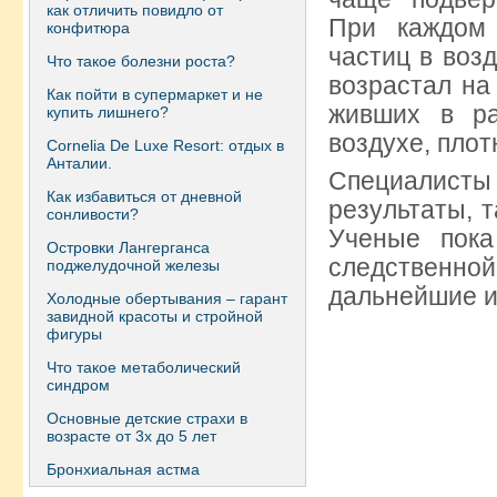
как отличить повидло от
При каждом 
конфитюра
частиц в воз
Что такое болезни роста?
возрастал на
Как пойти в супермаркет и не
живших в ра
купить лишнего?
воздухе, пло
Сornelia De Luxe Resort: отдых в
Анталии.
Специалисты
Как избавиться от дневной
результаты, т
сонливости?
Ученые пока
Островки Лангерганса
следственно
поджелудочной железы
дальнейшие и
Холодные обертывания – гарант
завидной красоты и стройной
фигуры
Что такое метаболический
синдром
Основные детские страхи в
возрасте от 3х до 5 лет
Бронхиальная астма