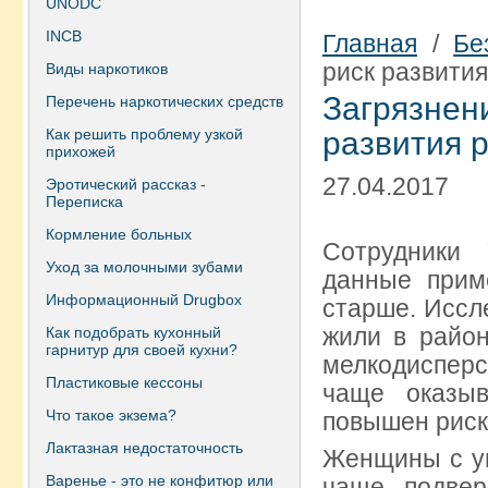
UNODC
INCB
Главная
/
Бе
риск развития
Виды наркотиков
Загрязн
Перечень наркотических средств
Как решить проблему узкой
развития р
прихожей
27.04.2017
Эротический рассказ -
Переписка
Кормление больных
Сотрудники 
Уход за молочными зубами
данные прим
Информационный Drugbox
старше. Иссл
жили в район
Как подобрать кухонный
гарнитур для своей кухни?
мелкодиспер
Пластиковые кессоны
чаще оказыв
Что такое экзема?
повышен риск
Лактазная недостаточность
Женщины с у
Варенье - это не конфитюр или
чаще подвер