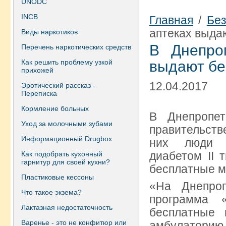
UNODC
INCB
Главная
/
Без
аптеках выда
Виды наркотиков
В Днепро
Перечень наркотических средств
Как решить проблему узкой
выдают бе
прихожей
12.04.2017
Эротический рассказ -
Переписка
Кормление больных
В Днепропет
Уход за молочными зубами
правительств
Информационный Drugbox
них люди с
диабетом II 
Как подобрать кухонный
гарнитур для своей кухни?
бесплатные м
Пластиковые кессоны
«На Днепроп
Что такое экзема?
программа 
Лактазная недостаточность
бесплатные 
Варенье - это не конфитюр или
амбулаторию 