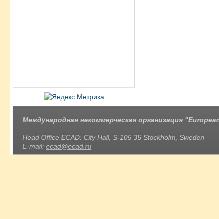
Международная некоммерческая организация "European 
Head Office ECAD: City Hall, S-105 35 Stockholm, Sweden
E-mail:
ecad@ecad.ru