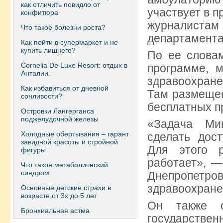
как отличить повидло от
участвует в п
конфитюра
журналиста
Что такое болезни роста?
департамента
Как пойти в супермаркет и не
купить лишнего?
По ее словам
Сornelia De Luxe Resort: отдых в
программе, 
Анталии.
здравоохране
Как избавиться от дневной
Там размещен
сонливости?
бесплатных п
Островки Лангерганса
поджелудочной железы
«Задача Ми
Холодные обертывания – гарант
сделать дос
завидной красоты и стройной
Для этого 
фигуры
работает», —
Что такое метаболический
синдром
Днепропетр
здравоохране
Основные детские страхи в
возрасте от 3х до 5 лет
Он также о
Бронхиальная астма
государств