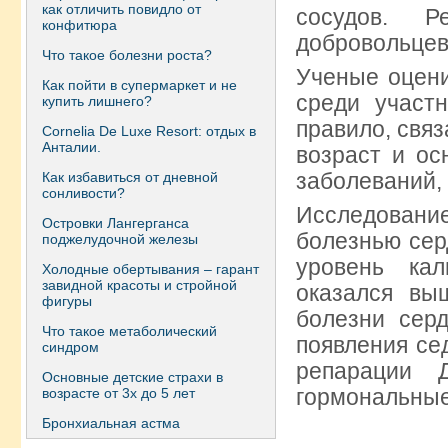
как отличить повидло от
сосудов. Р
конфитюра
добровольцев
Что такое болезни роста?
Ученые оцени
Как пойти в супермаркет и не
среди участ
купить лишнего?
правило, свя
Сornelia De Luxe Resort: отдых в
Анталии.
возраст и ос
заболеваний, 
Как избавиться от дневной
сонливости?
Исследование
Островки Лангерганса
болезнью сер
поджелудочной железы
уровень ка
Холодные обертывания – гарант
завидной красоты и стройной
оказался вы
фигуры
болезни сер
Что такое метаболический
появления с
синдром
репарации Д
Основные детские страхи в
гормональные
возрасте от 3х до 5 лет
Бронхиальная астма