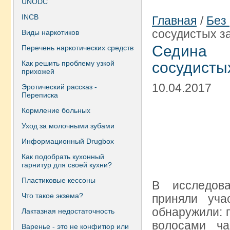
UNODC
INCB
Главная
/
Без
сосудистых з
Виды наркотиков
Седина 
Перечень наркотических средств
Как решить проблему узкой
сосудисты
прихожей
10.04.2017
Эротический рассказ -
Переписка
Кормление больных
Уход за молочными зубами
Информационный Drugbox
Как подобрать кухонный
гарнитур для своей кухни?
Пластиковые кессоны
В исследов
Что такое экзема?
приняли уча
обнаружили: 
Лактазная недостаточность
волосами ч
Варенье - это не конфитюр или