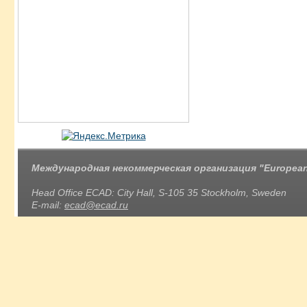
Международная некоммерческая организация "European 
Head Office ECAD: City Hall, S-105 35 Stockholm, Sweden
E-mail:
ecad@ecad.ru