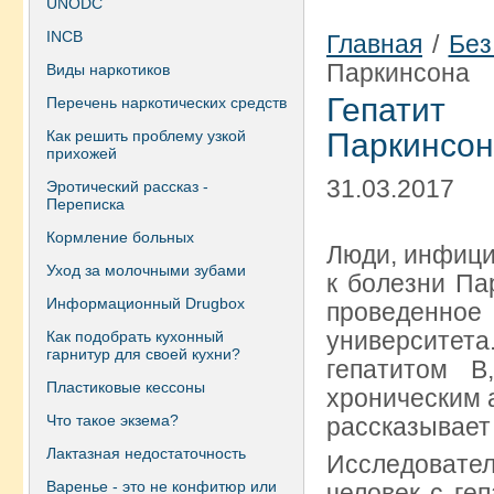
UNODC
INCB
Главная
/
Без
Паркинсона
Виды наркотиков
Гепатит
Перечень наркотических средств
Как решить проблему узкой
Паркинсо
прихожей
31.03.2017
Эротический рассказ -
Переписка
Кормление больных
Люди, инфици
Уход за молочными зубами
к болезни Па
Информационный Drugbox
проведенн
университета
Как подобрать кухонный
гарнитур для своей кухни?
гепатитом B
Пластиковые кессоны
хроническим 
Что такое экзема?
рассказывает
Лактазная недостаточность
Исследовател
Варенье - это не конфитюр или
человек с ге