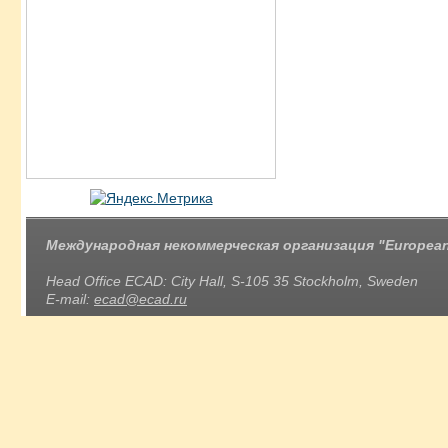
Международная некоммерческая организация "European 
Head Office ECAD: City Hall, S-105 35 Stockholm, Sweden
E-mail:
ecad@ecad.ru