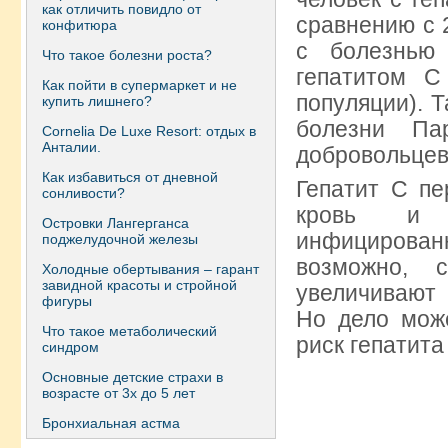
как отличить повидло от
сравнению с 
конфитюра
с болезнью
Что такое болезни роста?
гепатитом 
Как пойти в супермаркет и не
популяции). Т
купить лишнего?
болезни П
Сornelia De Luxe Resort: отдых в
Анталии.
добровольцев
Как избавиться от дневной
Гепатит С пе
сонливости?
кровь и б
Островки Лангерганса
инфицирован
поджелудочной железы
возможно, 
Холодные обертывания – гарант
завидной красоты и стройной
увеличивают 
фигуры
Но дело мож
Что такое метаболический
риск гепатита
синдром
Основные детские страхи в
возрасте от 3х до 5 лет
Бронхиальная астма