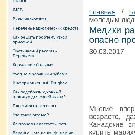
UNODC
INCB
Главная
/
Б
молодым людя
Виды наркотиков
Медики ра
Перечень наркотических средств
Как решить проблему узкой
опасно пр
прихожей
30.03.2017
Эротический рассказ -
Переписка
Кормление больных
Уход за молочными зубами
Информационный Drugbox
Как подобрать кухонный
гарнитур для своей кухни?
Пластиковые кессоны
Многие впе
Что такое экзема?
возрасте, д
Канадские с
Лактазная недостаточность
курить марих
Варенье - это не конфитюр или