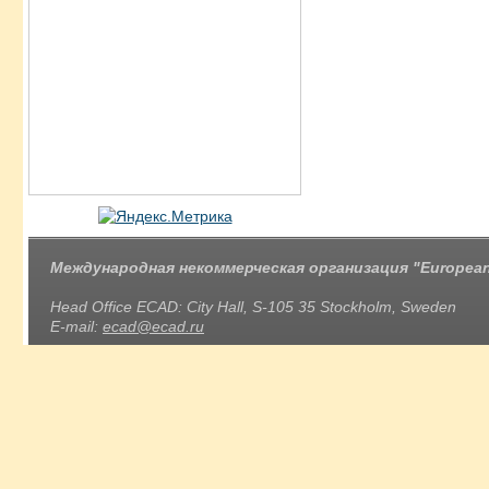
Международная некоммерческая организация "European 
Head Office ECAD: City Hall, S-105 35 Stockholm, Sweden
E-mail:
ecad@ecad.ru