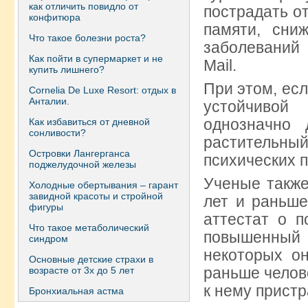
как отличить повидло от
пострадать о
конфитюра
памяти, сни
Что такое болезни роста?
заболеваний 
Как пойти в супермаркет и не
Mail.
купить лишнего?
При этом, есл
Сornelia De Luxe Resort: отдых в
Анталии.
устойчивой
однозначно 
Как избавиться от дневной
сонливости?
растительны
Островки Лангерганса
психических п
поджелудочной железы
Ученые также
Холодные обертывания – гарант
завидной красоты и стройной
лет и раньш
фигуры
аттестат о 
Что такое метаболический
повышенный 
синдром
некоторых он
Основные детские страхи в
раньше челов
возрасте от 3х до 5 лет
к нему пристр
Бронхиальная астма