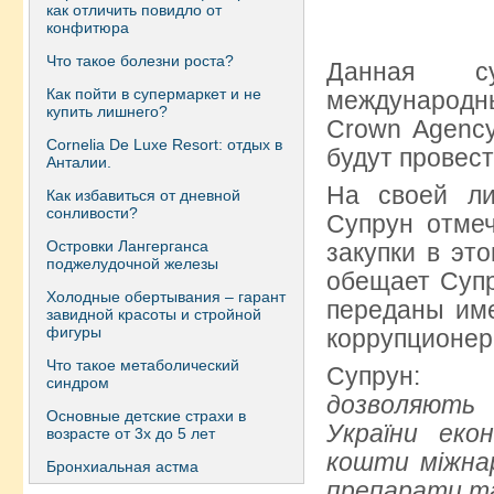
как отличить повидло от
конфитюра
Что такое болезни роста?
Данная с
Как пойти в супермаркет и не
международ
купить лишнего?
Crown Agency
Сornelia De Luxe Resort: отдых в
будут провест
Анталии.
На своей ли
Как избавиться от дневной
сонливости?
Супрун отме
Островки Лангерганса
закупки в эт
поджелудочной железы
обещает Супр
Холодные обертывания – гарант
переданы име
завидной красоты и стройной
фигуры
коррупционер
Что такое метаболический
Супрун:
синдром
дозволяют
Основные детские страхи в
України еко
возрасте от 3х до 5 лет
кошти міжна
Бронхиальная астма
препарати та