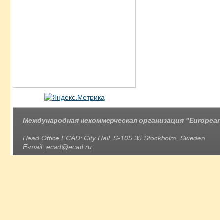
Международная некоммерческая организация "European 
Head Office ECAD: City Hall, S-105 35 Stockholm, Sweden
E-mail:
ecad@ecad.ru