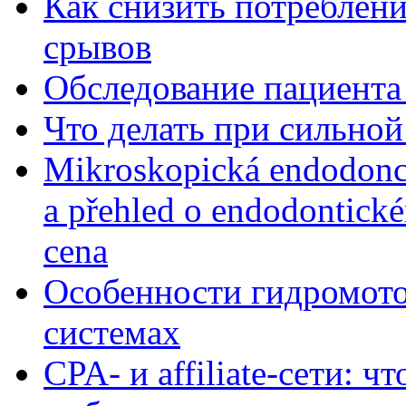
Как снизить потребление
срывов
Обследование пациента
Что делать при сильной
Mikroskopická endodonc
a přehled o endodontick
cena
Особенности гидромото
системах
CPA- и affiliate-сети: ч