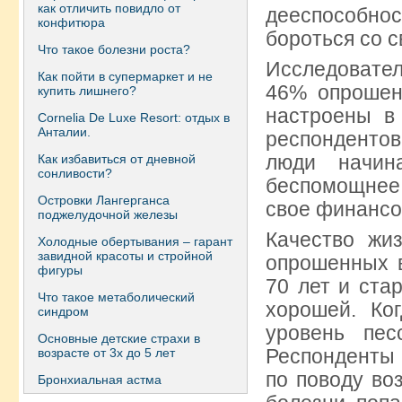
как отличить повидло от
дееспособнос
конфитюра
бороться со с
Что такое болезни роста?
Исследовател
Как пойти в супермаркет и не
46% опрошен
купить лишнего?
настроены в
Сornelia De Luxe Resort: отдых в
Анталии.
респондентов
люди начин
Как избавиться от дневной
сонливости?
беспомощнее,
Островки Лангерганса
свое финансо
поджелудочной железы
Качество жи
Холодные обертывания – гарант
завидной красоты и стройной
опрошенных в
фигуры
70 лет и ста
Что такое метаболический
хорошей. Ко
синдром
уровень пес
Основные детские страхи в
Респонденты 
возрасте от 3х до 5 лет
по поводу во
Бронхиальная астма