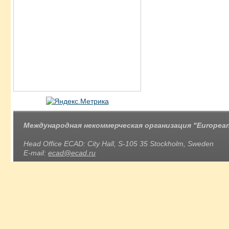
Международная некоммерческая организация "European 
Head Office ECAD: City Hall, S-105 35 Stockholm, Sweden
E-mail:
ecad@ecad.ru