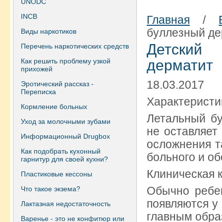
UNODC
INCB
Главная
/
буллезный де
Виды наркотиков
Детский
Перечень наркотических средств
Как решить проблему узкой
дерматит
прихожей
18.03.2017
Эротический рассказ -
Переписка
Характеристи
Кормление больных
Летальный бу
Уход за молочными зубами
не оставляет 
Информационный Drugbox
осложнения т
Как подобрать кухонный
больного и о
гарнитур для своей кухни?
Клиническая 
Пластиковые кессоны
Обычно ребе
Что такое экзема?
появляются у
Лактазная недостаточность
главным образ
Варенье - это не конфитюр или