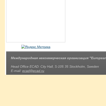
Международная некоммерческая организация "European 
Head Office ECAD: City Hall, S-105 35 Stockholm, Sweden
E-mail:
ecad@ecad.ru