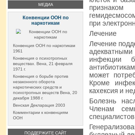
МЕДИА
признаком
гемидесмосом
Конвенции ООН по
при электрон
наркотикам
Лечение
Лечение подд
Конвенция ООН по наркотикам
адекватным
1961
инфекции б
Конвенция о психотропных
веществах. Вена, 21 февраля
антибиотика
1971 г.
может потре
Конвенция о борьбе против
Кроме инфек
незаконного оборота
наркотических средств и
кахексия и н
психотропных веществ Вена, 20
декабря 1988 г.
Болезнь нас
Венская Декларация 2003
Членам сем
Комментарии к конвенциям
специалистов
ООН
Генерализо
ПОДДЕРЖИТЕ САЙТ
буллезный де