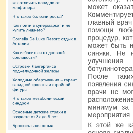
как отличить повидло от
может оказа
конфитюра
Комментируе
Что такое болезни роста?
главный врач
Как пойти в супермаркет и не
помощи любы
купить лишнего?
процедур, ко
Сornelia De Luxe Resort: отдых в
Анталии.
может быть н
синяки. Не 
Как избавиться от дневной
сонливости?
улучшения
Островки Лангерганса
ботулинотера
поджелудочной железы
После таки
Холодные обертывания – гарант
появления си
завидной красоты и стройной
фигуры
врачи не мо
расположени
Что такое метаболический
синдром
минимум за 
Основные детские страхи в
мероприятия.
возрасте от 3х до 5 лет
К этой же к
Бронхиальная астма
основе гиалу