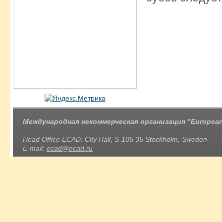
Международная некоммерческая организация "European 
Head Office ECAD: City Hall, S-105 35 Stockholm, Sweden
E-mail:
ecad@ecad.ru