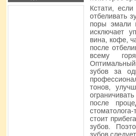
Кстати, если
отбеливать з
поры эмали 
исключает у
вина, кофе, ч
после отбели
всему горя
Оптимальны
зубов за од
профессиона
тонов, улуч
ограничиват
после проц
стоматолога-т
стоит прибег
зубов. Поэт
зубов следует