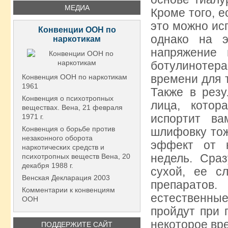
МЕДИА
Кроме того, е
это можно ис
Конвенции ООН по
однако на э
наркотикам
напряжение
ботулинотера
времени для 
Конвенция ООН по наркотикам
1961
Также в резу
Конвенция о психотропных
лица, котор
веществах. Вена, 21 февраля
испортит в
1971 г.
Конвенция о борьбе против
шлифовку тож
незаконного оборота
эффект от н
наркотических средств и
недель. Сра
психотропных веществ Вена, 20
декабря 1988 г.
сухой, ее с
Венская Декларация 2003
препаратов
Комментарии к конвенциям
естественны
ООН
пройдут при 
некоторое вр
ПОДДЕРЖИТЕ САЙТ