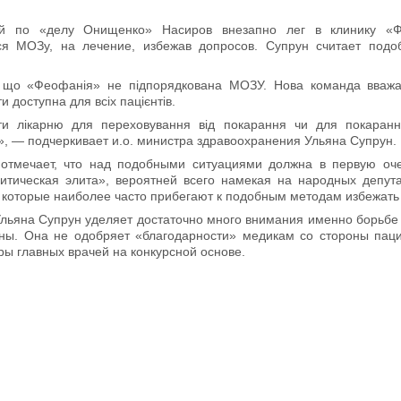
й по «делу Онищенко» Насиров внезапно лег в клинику «
я МОЗу, на лечение, избежав допросов. Супрун считает подо
, що «Феофанія» не підпорядкована МОЗУ. Нова команда вважа
и доступна для всіх пацієнтів.
ати лікарню для переховування від покарання чи для покаран
», — подчеркивает и.о. министра здравоохранения Ульяна Супрун.
отмечает, что над подобными ситуациями должна в первую оч
итическая элита», вероятней всего намекая на народных депут
 которые наиболее часто прибегают к подобным методам избежать
Ульяна Супрун уделяет достаточно много внимания именно борьбе 
ы. Она не одобряет «благодарности» медикам со стороны паци
ы главных врачей на конкурсной основе.