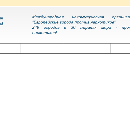
Международная некоммерческая организа
"Европейские города против наркотиков"
249 городов в 30 странах мира - про
наркотиков!
олитика
Наркоэпидемия
Подготовка кадров
Нарко