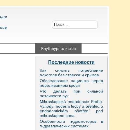
ция
тив
конфликтология
Клуб журналистов
Последние новости
Как снизить потребление
алкоголя без стресса и срывов
Обследование пациента перед
переливанием крови
Что делать при сильной
потливости рук
Mikroskopická endodoncie Praha:
Výhody moderní léčby a přehled o
endodontickém ošetření pod
mikroskopem cena
Особенности гидромоторов в
гидравлических системах