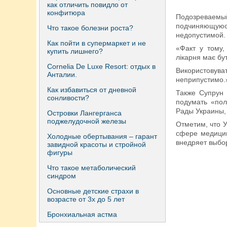
как отличить повидло от
конфитюра
Подозреваемы
подчиняющуюс
Что такое болезни роста?
недопустимой.
Как пойти в супермаркет и не
«Факт у тому
купить лишнего?
лікарня має бут
Сornelia De Luxe Resort: отдых в
Використовув
Анталии.
неприпустимо.
Как избавиться от дневной
Также Супрун 
сонливости?
подумать «пол
Рады Украины,
Островки Лангерганса
поджелудочной железы
Отметим, что 
сфере медицин
Холодные обертывания – гарант
внедряет выбор
завидной красоты и стройной
фигуры
Что такое метаболический
синдром
Основные детские страхи в
возрасте от 3х до 5 лет
Бронхиальная астма