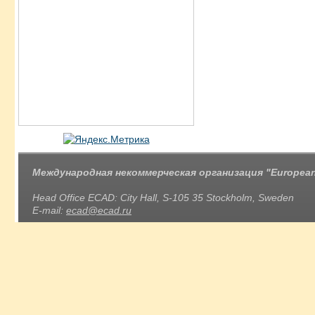
Международная некоммерческая организация "European 
Head Office ECAD: City Hall, S-105 35 Stockholm, Sweden
E-mail:
ecad@ecad.ru