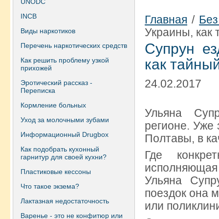
UNODC
INCB
Главная
/
Без
Украины, как
Виды наркотиков
Супрун ез
Перечень наркотических средств
Как решить проблему узкой
как тайны
прихожей
24.02.2017
Эротический рассказ -
Переписка
Кормление больных
Ульяна Суп
Уход за молочными зубами
регионе. Уже
Информационный Drugbox
Полтавы, в ка
Как подобрать кухонный
Где конкре
гарнитур для своей кухни?
исполняющая
Пластиковые кессоны
Ульяна Супр
Что такое экзема?
поездок она м
Лактазная недостаточность
или поликлини
Варенье - это не конфитюр или