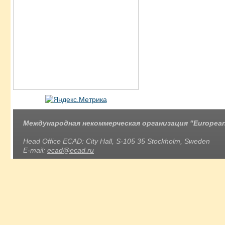
Международная некоммерческая организация "European 
Head Office ECAD: City Hall, S-105 35 Stockholm, Sweden
E-mail:
ecad@ecad.ru