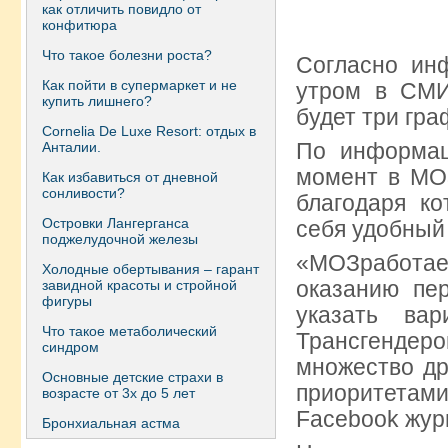
как отличить повидло от
конфитюра
Что такое болезни роста?
Согласно ин
Как пойти в супермаркет и не
утром в СМИ
купить лишнего?
будет три гра
Сornelia De Luxe Resort: отдых в
По информац
Анталии.
момент в МОЗ
Как избавиться от дневной
сонливости?
благодаря к
Островки Лангерганса
себя удобный
поджелудочной железы
«МОЗработа
Холодные обертывания – гарант
оказанию пе
завидной красоты и стройной
фигуры
указать ва
Что такое метаболический
Трансгендер
синдром
множество др
Основные детские страхи в
приоритетам
возрасте от 3х до 5 лет
Facebook жур
Бронхиальная астма