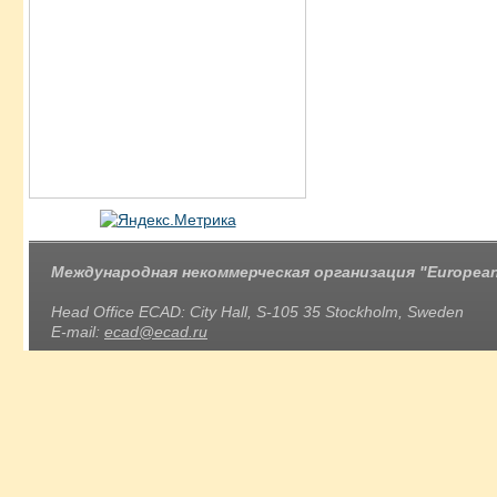
Международная некоммерческая организация "European 
Head Office ECAD: City Hall, S-105 35 Stockholm, Sweden
E-mail:
ecad@ecad.ru