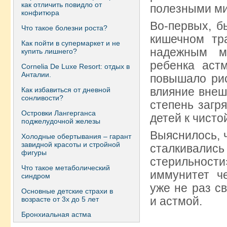
как отличить повидло от
полезными ми
конфитюра
Во-первых, б
Что такое болезни роста?
кишечном тр
Как пойти в супермаркет и не
надежным м
купить лишнего?
ребенка астм
Сornelia De Luxe Resort: отдых в
Анталии.
повышало рис
влияние внеш
Как избавиться от дневной
сонливости?
степень загр
Островки Лангерганса
детей к чисто
поджелудочной железы
Выяснилось, ч
Холодные обертывания – гарант
завидной красоты и стройной
сталкивали
фигуры
стерильности»
Что такое метаболический
иммунитет ч
синдром
уже не раз с
Основные детские страхи в
и астмой.
возрасте от 3х до 5 лет
Бронхиальная астма