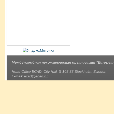
Международная некоммерческая организация "European 
Head Office ECAD: City Hall, S-105 35 Stockholm, Sweden
E-mail:
ecad@ecad.ru