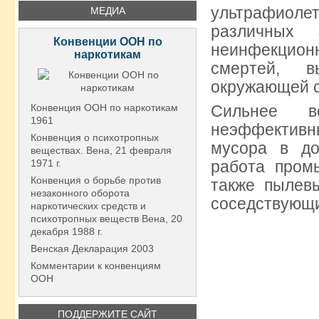
ультрафиол
МЕДИА
различных
Конвенции ООН по
неинфекционн
наркотикам
смертей, в
окружающей с
Конвенция ООН по наркотикам
Сильнее в
1961
неэффективн
Конвенция о психотропных
мусора в до
веществах. Вена, 21 февраля
1971 г.
работа пром
Конвенция о борьбе против
также пылевы
незаконного оборота
соседствующи
наркотических средств и
психотропных веществ Вена, 20
декабря 1988 г.
Венская Декларация 2003
Комментарии к конвенциям
ООН
ПОДДЕРЖИТЕ САЙТ