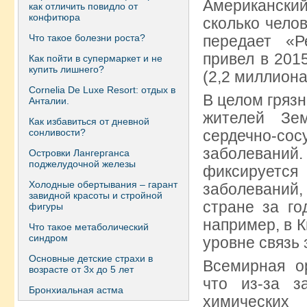
Американский 
как отличить повидло от
конфитюра
сколько челов
Что такое болезни роста?
передает «Р
привел в 201
Как пойти в супермаркет и не
купить лишнего?
(2,2 миллиона
Сornelia De Luxe Resort: отдых в
В целом гряз
Анталии.
жителей Зе
Как избавиться от дневной
сонливости?
сердечно-сос
заболеваний
Островки Лангерганса
поджелудочной железы
фиксирует
Холодные обертывания – гарант
заболеваний
завидной красоты и стройной
стране за го
фигуры
например, в 
Что такое метаболический
синдром
уровне связь 
Основные детские страхи в
Всемирная о
возрасте от 3х до 5 лет
что из-за з
Бронхиальная астма
химически