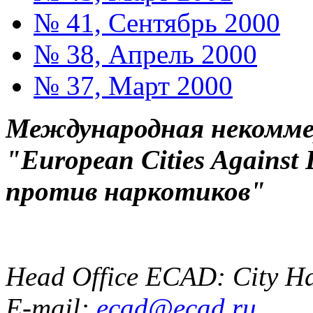
№ 41, Сентябрь 2000
№ 38, Апрель 2000
№ 37, Март 2000
Международная некоммер
"European Cities Against
против наркотиков"
Head Office ECAD: City Ha
E-mail:
ecad@ecad.ru