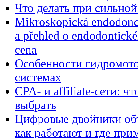
Что делать при сильной
Mikroskopická endodonc
a přehled o endodontick
cena
Особенности гидромото
системах
CPA- и affiliate-сети: ч
выбрать
Цифровые двойники объе
как работают и где при