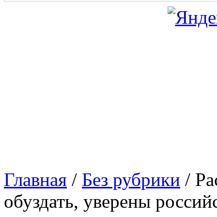
Главная
/
Без рубрики
/
Ра
обуздать, уверены россий