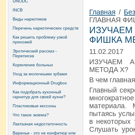
UNODC
INCB
Главная
/
Бе
ГЛАВНАЯ ФИ
Виды наркотиков
ИЗУЧАЕМ
Перечень наркотических средств
Как решить проблему узкой
ФИШКА М
прихожей
11.02.2017
Эротический рассказ -
Переписка
ИЗУЧАЕМ А
Кормление больных
МЕТОДА X?
Уход за молочными зубами
В чем главна
Информационный Drugbox
Главный секр
Как подобрать кухонный
многократн
гарнитур для своей кухни?
материала. 
Пластиковые кессоны
пытаясь услы
Что такое экзема?
в некоторых 
Лактазная недостаточность
Слушать урок
Варенье - это не конфитюр или