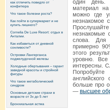
один день.
как отличить повидло от
конфитюра
материал на
можно где у
Что такое болезни роста?
незнакомое с
Как пойти в супермаркет и не
купить лишнего?
Прослушайт
Сornelia De Luxe Resort: отдых в
незнакомые 
Анталии.
слова. Для
Как избавиться от дневной
примерно 90%
сонливости?
этого резуль
Островки Лангерганса
уровню. Все
поджелудочной железы
интересны. С
Холодные обертывания – гарант
завидной красоты и стройной
Попробуйте
фигуры
английского
Что такое метаболический
больше про о
синдром
—
высшее обр
Основные детские страхи в
возрасте от 3х до 5 лет
Бронхиальная астма