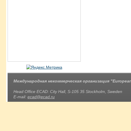
Международная некоммерческая организация "European 
Head Office ECAD: City Hall, S-105 35 Stockholm, Sweden
E-mail:
ecad@ecad.ru