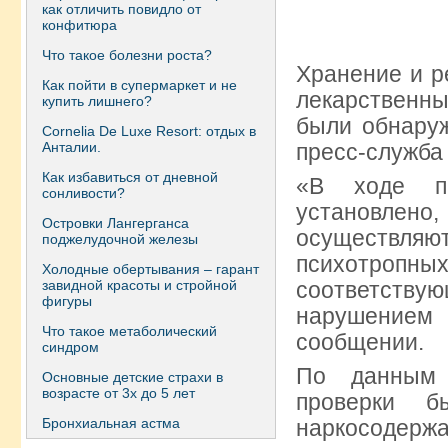
как отличить повидло от
конфитюра
Что такое болезни роста?
Хранение и р
Как пойти в супермаркет и не
лекарственны
купить лишнего?
были обнаруж
Сornelia De Luxe Resort: отдых в
Анталии.
пресс-служба
Как избавиться от дневной
«В ходе пр
сонливости?
установлено
Островки Лангерганса
осуществл
поджелудочной железы
психотроп
Холодные обертывания – гарант
завидной красоты и стройной
соответству
фигуры
нарушением
Что такое метаболический
сообщении.
синдром
По данным 
Основные детские страхи в
возрасте от 3х до 5 лет
проверки б
Бронхиальная астма
наркосодержа