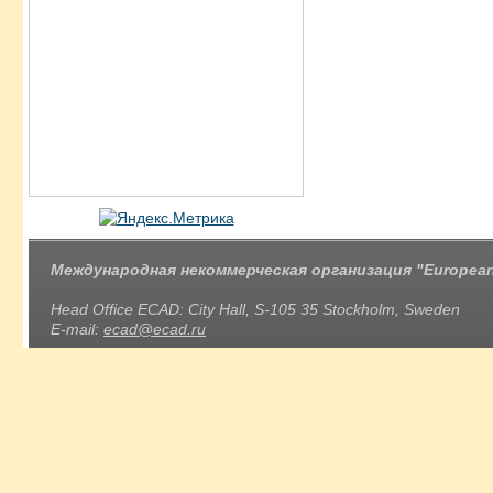
Международная некоммерческая организация "European 
Head Office ECAD: City Hall, S-105 35 Stockholm, Sweden
E-mail:
ecad@ecad.ru