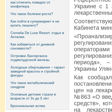
как отличить повидло от
Украине с 1
конфитюра
лекарственны
Что такое болезни роста?
Соответств
Как пойти в супермаркет и не
купить лишнего?
Кабинета мин
Сornelia De Luxe Resort: отдых в
«Проанализир
Анталии.
регулировани
Как избавиться от дневной
оператора
сонливости?
регулирован
Островки Лангерганса
поджелудочной железы
периода», –
Холодные обертывания – гарант
Украины Улян
завидной красоты и стройной
фигуры
Как сообщал
постановлени
Что такое метаболический
синдром
цен на лекар
Основные детские страхи в
№863 «О вве
возрасте от 3х до 5 лет
средств», ко
Бронхиальная астма
на лекарств