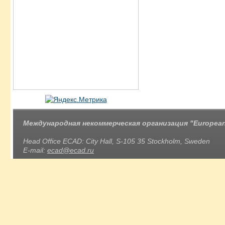
Международная некоммерческая организация "European 
Head Office ECAD: City Hall, S-105 35 Stockholm, Sweden
E-mail:
ecad@ecad.ru