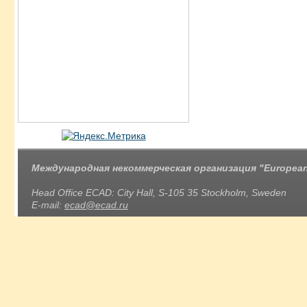
Международная некоммерческая организация "European 
Head Office ECAD: City Hall, S-105 35 Stockholm, Sweden
E-mail:
ecad@ecad.ru