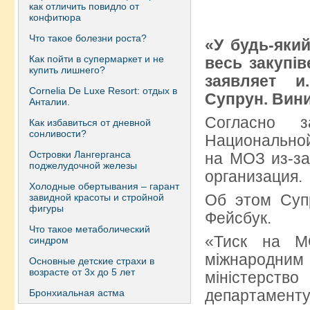
как отличить повидло от
конфитюра
Что такое болезни роста?
«У будь-який
Как пойти в супермаркет и не
весь закупів
купить лишнего?
заявляет и
Сornelia De Luxe Resort: отдых в
Супрун. Вин
Анталии.
Согласно з
Как избавиться от дневной
сонливости?
Национально
Островки Лангерганса
на МОЗ из-за
поджелудочной железы
организация.
Холодные обертывания – гарант
Об этом Суп
завидной красоты и стройной
фигуры
Фейсбук.
Что такое метаболический
«Тиск на МО
синдром
міжнародним
Основные детские страхи в
возрасте от 3х до 5 лет
міністерст
департаменту
Бронхиальная астма