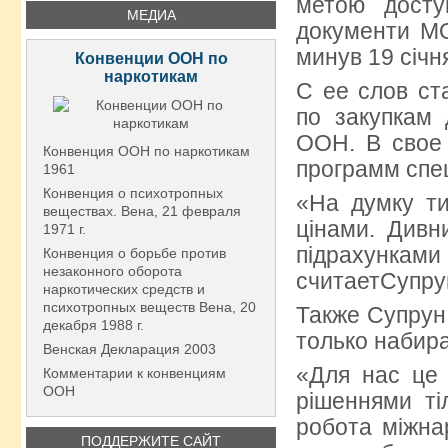
метою досту
МЕДИА
документи МОЗ
минув 19 січн
Конвенции ООН по
наркотикам
С ее слов ст
по закупкам
ООН. В свое
Конвенция ООН по наркотикам
программ спе
1961
Конвенция о психотропных
«На думку ти
веществах. Вена, 21 февраля
цінами. Дивн
1971 г.
підрахунками
Конвенция о борьбе против
незаконного оборота
считаетСупру
наркотических средств и
психотропных веществ Вена, 20
Также Супрун 
декабря 1988 г.
только набир
Венская Декларация 2003
«Для нас це
Комментарии к конвенциям
ООН
рішеннями ті
робота міжнар
ПОДДЕРЖИТЕ САЙТ