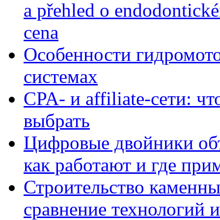
a přehled o endodontick
cena
Особенности гидромото
системах
CPA- и affiliate-сети: ч
выбрать
Цифровые двойники объе
как работают и где при
Строительство каменны
сравнение технологий 