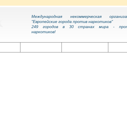
Международная некоммерческая организа
"Европейские города против наркотиков"
249 городов в 30 странах мира - про
наркотиков!
олитика
Наркоэпидемия
Подготовка кадров
Нарко