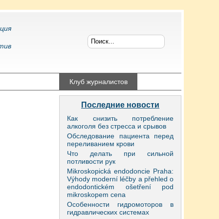
ция
тив
конфликтология
Клуб журналистов
Последние новости
Как снизить потребление
алкоголя без стресса и срывов
Обследование пациента перед
переливанием крови
Что делать при сильной
потливости рук
Mikroskopická endodoncie Praha:
Výhody moderní léčby a přehled o
endodontickém ošetření pod
mikroskopem cena
Особенности гидромоторов в
гидравлических системах