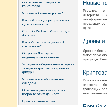
Новые те
как отличить повидло от
конфитюра
Революция в 
Что такое болезни роста?
интернета и 
платформы как
Как пойти в супермаркет и не
продавцам ост
купить лишнего?
органов.
Сornelia De Luxe Resort: отдых в
Анталии.
Дроны и
Как избавиться от дневной
сонливости?
Дроны и беспи
Островки Лангерганса
могут легко о
поджелудочной железы
преграды. Благ
Холодные обертывания – гарант
завидной красоты и стройной
Криптов
фигуры
Что такое метаболический
Использование
синдром
наркотиков б
транзакции без
Основные детские страхи в
невозможными 
возрасте от 3х до 5 лет
Бронхиальная астма
Борьба с