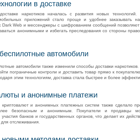
хнологии в доставке
доставке наркотиков началась с развития новых технологий.
мобильных приложений стало проще и удобнее заказывать нар
 Dark Web и мессенджеры с шифрованием сообщений позволяют
аваться анонимными и избегать преследования со стороны прав
 беспилотные автомобили
лотные автомобили также изменили способы доставки наркотиков. 
бойти пограничные контроли и доставить товар прямо к покупател
одаря этим технологиям, доставка стала быстрее и более эффекти
алюты и анонимные платежи
 криптовалют и анонимных платежных систем также сделало пр
олее безопасным и анонимным. Покупатели и продавцы мо
 участия банков и государственных органов, что делает их дейст
для отслеживания.
 новыми методами доставки