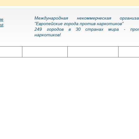
Международная некоммерческая организа
"Европейские города против наркотиков"
249 городов в 30 странах мира - про
наркотиков!
олитика
Наркоэпидемия
Подготовка кадров
Нарко