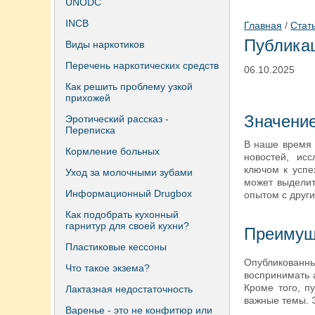
UNODC
INCB
Главная
/
Стат
Публикац
Виды наркотиков
Перечень наркотических средств
06.10.2025
Как решить проблему узкой
прихожей
Значени
Эротический рассказ -
Переписка
В наше время 
Кормление больных
новостей, ис
ключом к успе
Уход за молочными зубами
может выделит
Информационный Drugbox
опытом с други
Как подобрать кухонный
гарнитур для своей кухни?
Преимущ
Пластиковые кессоны
Опубликованны
Что такое экзема?
воспринимать 
Кроме того, п
Лактазная недостаточность
важные темы. 
Варенье - это не конфитюр или