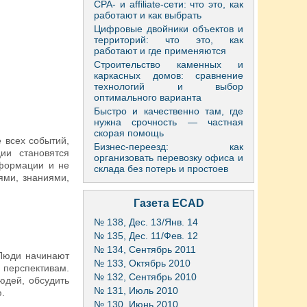
CPA- и affiliate-сети: что это, как
работают и как выбрать
Цифровые двойники объектов и
территорий: что это, как
работают и где применяются
Строительство каменных и
каркасных домов: сравнение
технологий и выбор
оптимального варианта
Быстро и качественно там, где
нужна срочность — частная
скорая помощь
 всех событий,
Бизнес-переезд: как
ии становятся
организовать перевозку офиса и
нформации и не
склада без потерь и простоев
ями, знаниями,
Газета ECAD
№ 138, Дес. 13/Янв. 14
№ 135, Дес. 11/Фев. 12
№ 134, Сентябрь 2011
 Люди начинают
№ 133, Октябрь 2010
 перспективам.
№ 132, Сентябрь 2010
юдей, обсудить
№ 131, Июль 2010
.
№ 130, Июнь 2010