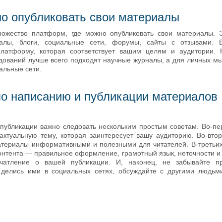
о опубликовать свои материалы
ожество платформ, где можно опубликовать свои материалы. 
алы, блоги, социальные сети, форумы, сайты с отзывами. 
латформу, которая соответствует вашим целям и аудитории. 
дований лучше всего подходят научные журналы, а для личных м
альные сети.
о написанию и публикации материалов
публикации важно следовать нескольким простым советам. Во-пе
актуальную тему, которая заинтересует вашу аудиторию. Во-втор
атериалы информативными и полезными для читателей. В-третьих
контента — правильное оформление, грамотный язык, неточности и 
ечатление о вашей публикации. И, наконец, не забывайте пр
елись ими в социальных сетях, обсуждайте с другими людьми