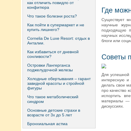
как отличить повидло от
конфитюра
Где можн
Что такое болезни роста?
Существует мн
Как пойти в супермаркет и не
научные журн
купить лишнего?
подходящую п
научных иссле
Сornelia De Luxe Resort: отдых в
блоги или соци
Анталии.
Как избавиться от дневной
Советы п
сонливости?
Островки Лангерганса
поджелудочной железы
Для успешной 
Холодные обертывания – гарант
интересную и 
завидной красоты и стройной
делать свои м
фигуры
про качество 
испортить вп
Что такое метаболический
материалы — д
синдром
дискуссиях.
Основные детские страхи в
возрасте от 3х до 5 лет
Бронхиальная астма