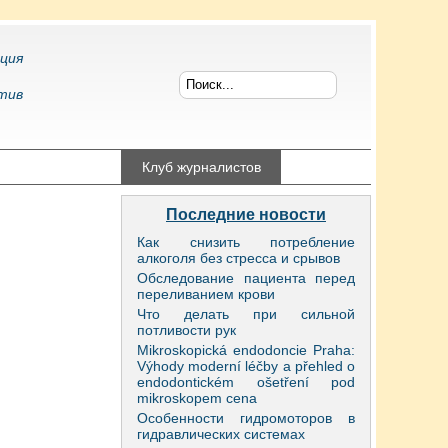
ция
тив
конфликтология
Клуб журналистов
Последние новости
Как снизить потребление
алкоголя без стресса и срывов
Обследование пациента перед
переливанием крови
Что делать при сильной
потливости рук
Mikroskopická endodoncie Praha:
Výhody moderní léčby a přehled o
endodontickém ošetření pod
mikroskopem cena
Особенности гидромоторов в
гидравлических системах