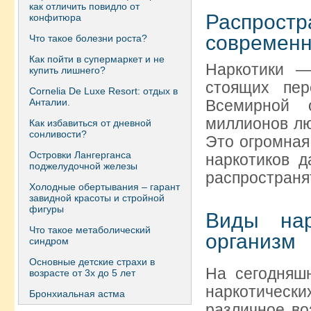
как отличить повидло от
Распрос
конфитюра
современ
Что такое болезни роста?
Как пойти в супермаркет и не
Наркотики —
купить лишнего?
стоящих пе
Сornelia De Luxe Resort: отдых в
Анталии.
Всемирной 
миллионов лю
Как избавиться от дневной
сонливости?
Это огромная
Островки Лангерганса
наркотиков д
поджелудочной железы
распространя
Холодные обертывания – гарант
завидной красоты и стройной
фигуры
Виды нар
Что такое метаболический
организм
синдром
Основные детские страхи в
На сегодняш
возрасте от 3х до 5 лет
наркотическ
Бронхиальная астма
различное во