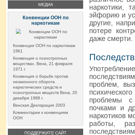
МЕДИА
наркотики, 
эйфорию и ус
Конвенции ООН по
другие, напр
наркотикам
потере конт
даже смерти.
Конвенция ООН по наркотикам
1961
Последств
Конвенция о психотропных
веществах. Вена, 21 февраля
Употреблени
1971 г.
последствиям
Конвенция о борьбе против
незаконного оборота
проблем, вы
наркотических средств и
психическо
психотропных веществ Вена, 20
декабря 1988 г.
проблемы с 
Венская Декларация 2003
почками и др
Комментарии к конвенциям
наркотиков м
ООН
работы, ра
последствиям
ПОДДЕРЖИТЕ САЙТ