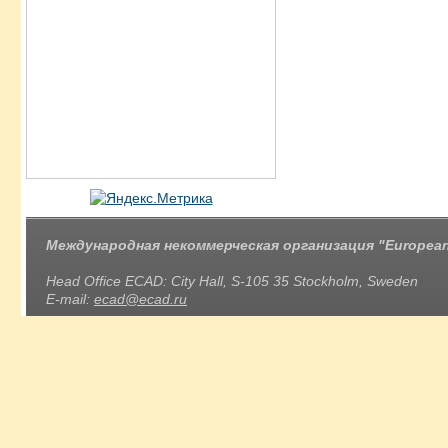
Международная некоммерческая организация "European 
Head Office ECAD: City Hall, S-105 35 Stockholm, Sweden
E-mail:
ecad@ecad.ru