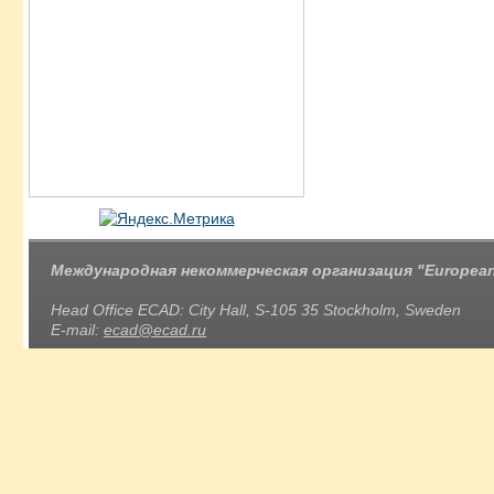
Международная некоммерческая организация "European 
Head Office ECAD: City Hall, S-105 35 Stockholm, Sweden
E-mail:
ecad@ecad.ru