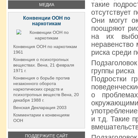
такие подрос
МЕДИА
отсутствует 
Конвенции ООН по
Они могут ок
наркотикам
поощряют рис
на их выбо
неравенство 
Конвенция ООН по наркотикам
риска среди п
1961
Конвенция о психотропных
Подзаголово
веществах. Вена, 21 февраля
группы риска
1971 г.
Подростки г
Конвенция о борьбе против
незаконного оборота
поведенчески
наркотических средств и
о проблема
психотропных веществ Вена, 20
декабря 1988 г.
окружающими
Венская Декларация 2003
употребление
Комментарии к конвенциям
и т.д. Такие
ООН
вмешательств
ПОДДЕРЖИТЕ САЙТ
Подзаголово