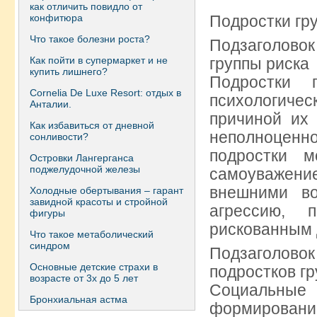
как отличить повидло от
конфитюра
Подростки гр
Что такое болезни роста?
Подзаголовок
Как пойти в супермаркет и не
группы риска
купить лишнего?
Подростки 
Сornelia De Luxe Resort: отдых в
психологиче
Анталии.
причиной их
Как избавиться от дневной
неполноценно
сонливости?
подростки 
Островки Лангерганса
поджелудочной железы
самоуважени
внешними во
Холодные обертывания – гарант
завидной красоты и стройной
агрессию, 
фигуры
рискованным 
Что такое метаболический
синдром
Подзаголов
Основные детские страхи в
подростков г
возрасте от 3х до 5 лет
Социальные
Бронхиальная астма
формировани