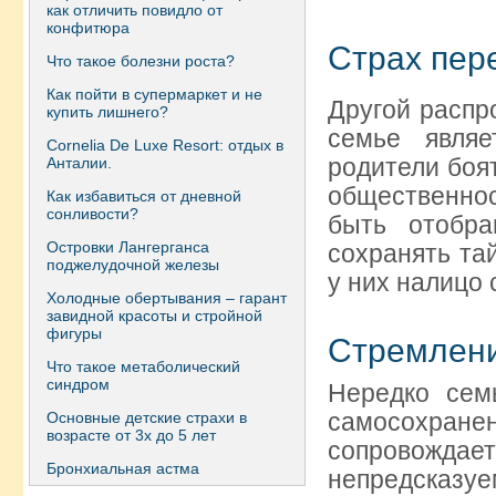
как отличить повидло от
конфитюра
Страх пер
Что такое болезни роста?
Как пойти в супермаркет и не
Другой распр
купить лишнего?
семье являе
Сornelia De Luxe Resort: отдых в
родители боят
Анталии.
общественно
Как избавиться от дневной
сонливости?
быть отобра
Островки Лангерганса
сохранять та
поджелудочной железы
у них налицо
Холодные обертывания – гарант
завидной красоты и стройной
фигуры
Стремлени
Что такое метаболический
синдром
Нередко сем
самосохран
Основные детские страхи в
возрасте от 3х до 5 лет
сопровожда
Бронхиальная астма
непредсказу