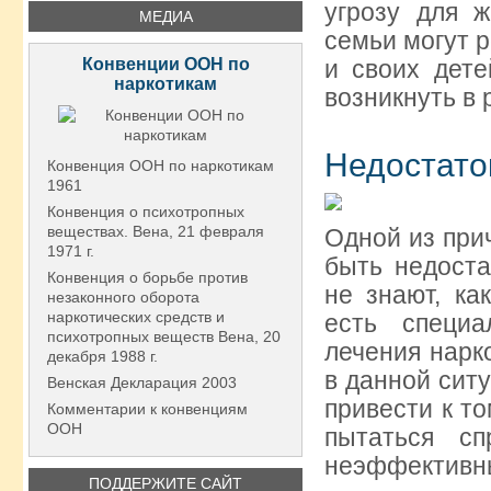
угрозу для ж
МЕДИА
семьи могут 
Конвенции ООН по
и своих дете
наркотикам
возникнуть в 
Недостато
Конвенция ООН по наркотикам
1961
Конвенция о психотропных
веществах. Вена, 21 февраля
Одной из при
1971 г.
быть недост
Конвенция о борьбе против
не знают, ка
незаконного оборота
наркотических средств и
есть специ
психотропных веществ Вена, 20
лечения нарко
декабря 1988 г.
в данной сит
Венская Декларация 2003
привести к т
Комментарии к конвенциям
ООН
пытаться сп
неэффективн
ПОДДЕРЖИТЕ САЙТ