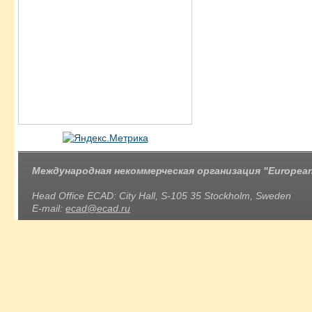
Международная некоммерческая организация "European 
Head Office ECAD: City Hall, S-105 35 Stockholm, Sweden
E-mail:
ecad@ecad.ru