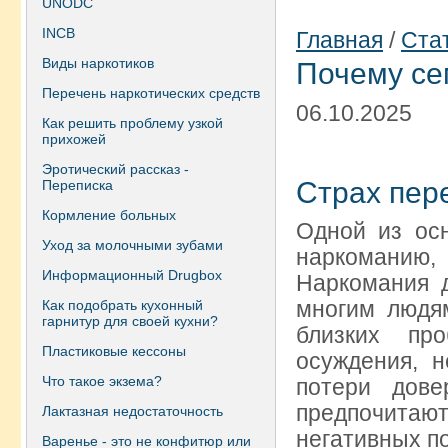
UNODC
INCB
Главная
/
Ста
Виды наркотиков
Почему се
Перечень наркотических средств
06.10.2025
Как решить проблему узкой
прихожей
Эротический рассказ -
Страх пер
Переписка
Кормление больных
Одной из ос
Уход за молочными зубами
наркоманию
Информационный Drugbox
Наркомания 
многим людям
Как подобрать кухонный
гарнитур для своей кухни?
близких пр
Пластиковые кессоны
осуждения, 
Что такое экзема?
потери дов
предпочитают
Лактазная недостаточность
негативных п
Варенье - это не конфитюр или