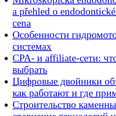
a přehled o endodontick
cena
Особенности гидромото
системах
CPA- и affiliate-сети: ч
выбрать
Цифровые двойники объе
как работают и где при
Строительство каменны