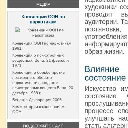
МЕДИА
художники со
проводят в
Конвенции ООН по
аудитории. Т
наркотикам
постановк
употреблени
информируют,
Конвенция ООН по наркотикам
1961
образ жизни.
Конвенция о психотропных
веществах. Вена, 21 февраля
1971 г.
Влияние 
Конвенция о борьбе против
состояние
незаконного оборота
наркотических средств и
Искусство и
психотропных веществ Вена, 20
декабря 1988 г.
состояние 
Венская Декларация 2003
прослушиван
Комментарии к конвенциям
процессе сп
ООН
улучшать на
стать альтер
ПОДДЕРЖИТЕ САЙТ