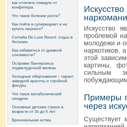
как отличить повидло от
Искусств
конфитюра
наркоман
Что такое болезни роста?
Как пойти в супермаркет и не
Искусство я
купить лишнего?
проблемой на
Сornelia De Luxe Resort: отдых в
Анталии.
молодежи и о
наркотиков, а
Как избавиться от дневной
сонливости?
этой зависим
Островки Лангерганса
картины, фо
поджелудочной железы
сильным э
Холодные обертывания – гарант
побуждающими
завидной красоты и стройной
фигуры
Что такое метаболический
Примеры п
синдром
через иску
Основные детские страхи в
возрасте от 3х до 5 лет
Существует 
Бронхиальная астма
наркомание