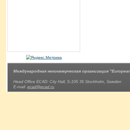
Международная некоммерческая организация "European 
Head Office ECAD: City Hall, S-105 35 Stockholm, Sweden
E-mail:
ecad@ecad.ru