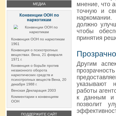
мнение, что а
МЕДИА
точную и св
Конвенции ООН по
наркомании.
наркотикам
должно улуч
чтобы обес
принятия реш
Конвенция ООН по наркотикам
1961
Конвенция о психотропных
Прозрачно
веществах. Вена, 21 февраля
1971 г.
Другим аспе
Конвенция о борьбе против
прозрачн
незаконного оборота
наркотических средств и
предостав
психотропных веществ Вена, 20
указывают 
декабря 1988 г.
работы агент
Венская Декларация 2003
к данным и 
Комментарии к конвенциям
ООН
позволит у
эффективност
ПОДДЕРЖИТЕ САЙТ