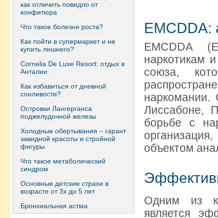
как отличить повидло от
конфитюра
EMCDDA: а
Что такое болезни роста?
Как пойти в супермаркет и не
EMCDDA (Ев
купить лишнего?
наркотикам и
Сornelia De Luxe Resort: отдых в
союза, кот
Анталии.
распростр
Как избавиться от дневной
сонливости?
наркомании. 
Лиссабоне, 
Островки Лангерганса
поджелудочной железы
борьбе с на
Холодные обертывания – гарант
организация
завидной красоты и стройной
объектом ана
фигуры
Что такое метаболический
синдром
Эффектив
Основные детские страхи в
возрасте от 3х до 5 лет
Одним из к
Бронхиальная астма
является эф