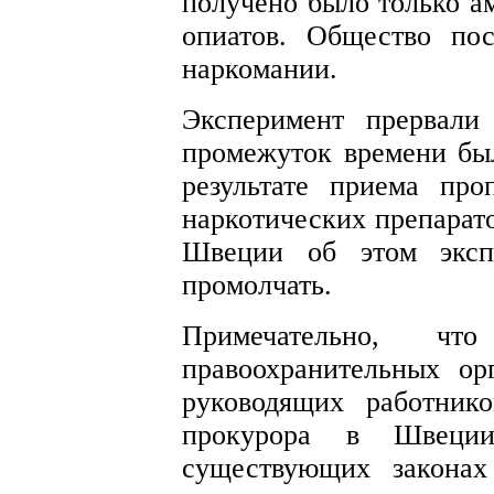
получено было только ам
опиатов. Общество по
наркомании.
Эксперимент прервали
промежуток времени бы
результате приема пр
наркотических препарато
Швеции об этом экспе
промолчать.
Примечательно, ч
правоохранительных о
руководящих работник
прокурора в Швеци
существующих законах