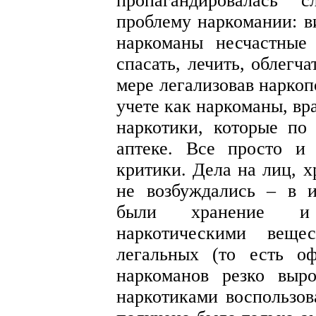
пропагандировалась 
проблему наркомании: в
наркоманы несчастные
спасать, лечить, облегч
мере легализовав наркоп
учете как наркоманы, вр
наркотики, которые по
аптеке. Все просто и
критики. Дела на лиц, х
не возбуждались – в и
были хранение и 
наркотическими веще
легальных (то есть оф
наркоманов резко выр
наркотиками воспользов