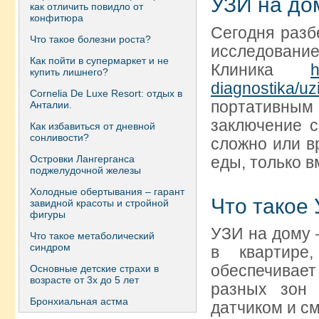
УЗИ на до
как отличить повидло от
конфитюра
Сегодня разб
Что такое болезни роста?
исследование
Как пойти в супермаркет и не
Клиника
h
купить лишнего?
diagnostika/uz
Сornelia De Luxe Resort: отдых в
портативным 
Анталии.
заключение с
Как избавиться от дневной
сонливости?
сложно или в
Островки Лангерганса
еды, только 
поджелудочной железы
Холодные обертывания – гарант
Что такое
завидной красоты и стройной
фигуры
УЗИ на дому 
Что такое метаболический
синдром
в квартире
обеспечивае
Основные детские страхи в
возрасте от 3х до 5 лет
разных зон 
Бронхиальная астма
датчиком и см