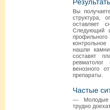
Результат
Вы получает
структура, 
оставляет с
Следующий ш
профильног
контрольное
нашли камни
составят п
ревматолог
венозного о
препараты.
Частые си
— Молодые р
трудно доехат