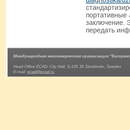
diagnostika/uz
стандарти
портативные 
заключение. 
передать инф
Международная некоммерческая организация "European 
Head Office ECAD: City Hall, S-105 35 Stockholm, Sweden
E-mail:
ecad@ecad.ru