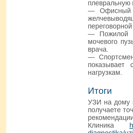
плевральную 
— Офисный 
желчевыво
переговорной 
— Пожилой ч
мочевого пуз
врача.
— Спортсмен
показывает 
нагрузкам.
Итоги
УЗИ на дому 
получаете то
рекомендации
Клиника
h