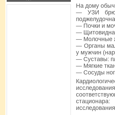
На дому обыч
— УЗИ брюш
поджелудочна
— Почки и мо
— Щитовидная
— Молочные 
— Органы мал
у мужчин (нар
— Суставы: пл
— Мягкие ткан
— Сосуды ног 
Кардиологи
исследован
соответству
стационара:
исследования