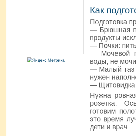
Как подгот
Подготовка пр
— Брюшная по
продукты искл
— Почки: пит
— Мочевой п
воды, не мочи
— Малый таз 
нужен наполн
— Щитовидка, 
Нужна ровная
розетка. Ос
готовим пол
это время лу
дети и врач.