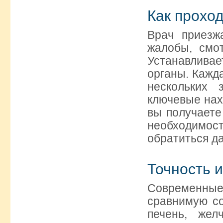
Как проход
Врач приезж
жалобы, смо
Устанавливае
органы. Кажд
нескольких
ключевые нах
вы получаете
необходимос
обратиться д
Точность 
Современны
сравнимую со
печень, жел