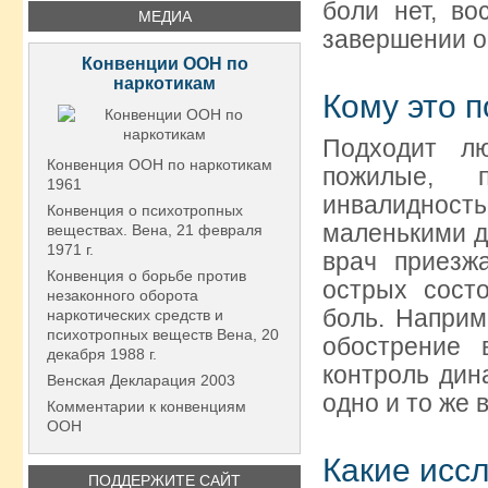
боли нет, во
МЕДИА
завершении о
Конвенции ООН по
наркотикам
Кому это 
Подходит л
Конвенция ООН по наркотикам
пожилые, 
1961
инвалиднос
Конвенция о психотропных
маленькими д
веществах. Вена, 21 февраля
1971 г.
врач приезж
Конвенция о борьбе против
острых состо
незаконного оборота
боль. Наприм
наркотических средств и
психотропных веществ Вена, 20
обострение 
декабря 1988 г.
контроль дин
Венская Декларация 2003
одно и то же 
Комментарии к конвенциям
ООН
Какие исс
ПОДДЕРЖИТЕ САЙТ