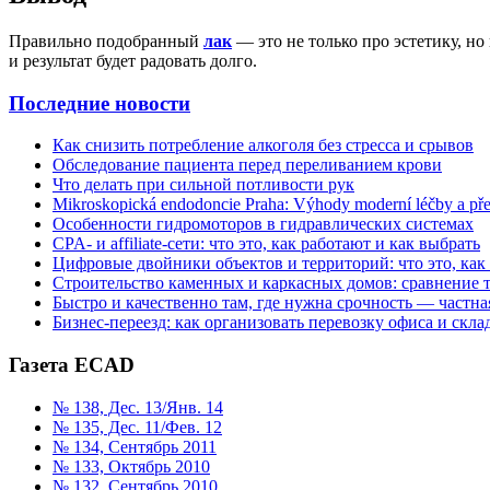
Правильно подобранный
лак
— это не только про эстетику, н
и результат будет радовать долго.
Последние новости
Как снизить потребление алкоголя без стресса и срывов
Обследование пациента перед переливанием крови
Что делать при сильной потливости рук
Mikroskopická endodoncie Praha: Výhody moderní léčby a př
Особенности гидромоторов в гидравлических системах
CPA- и affiliate-сети: что это, как работают и как выбрать
Цифровые двойники объектов и территорий: что это, как
Строительство каменных и каркасных домов: сравнение 
Быстро и качественно там, где нужна срочность — частна
Бизнес-переезд: как организовать перевозку офиса и склад
Газета ECAD
№ 138, Дес. 13/Янв. 14
№ 135, Дес. 11/Фев. 12
№ 134, Сентябрь 2011
№ 133, Октябрь 2010
№ 132, Сентябрь 2010