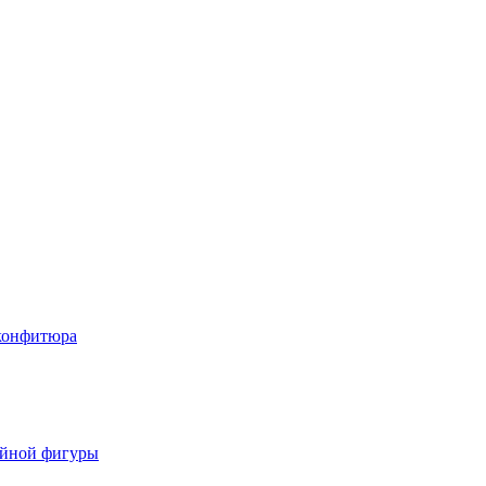
 конфитюра
ойной фигуры