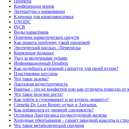
Проекты
Конференции мэров
Литература о наркомании
Клиники для наркозависимых
UNODC
INCB
Виды наркотиков
Перечень наркотических средств
Как решить проблему узкой прихожей
Эротический рассказ - Переписка
Кормление больных
Уход за молочными зубами
Информационный Drugbox
Как подобрать кухонный гарнитур для своей кухни?
Пластиковые кессоны
Что такое экзема?
Лактазная недостаточность
Варенье - это не конфитюр или как отличить повидло от
Что такое болезни роста?
Как пойти в супермаркет и не купить лишнего?
Сornelia De Luxe Resort: отдых в Анталии.
Как избавиться от дневной сонливости?
Островки Лангерганса поджелудочной железы
Холодные обертывания – гарант завидной красоты и стр
Что такое метаболический синдром