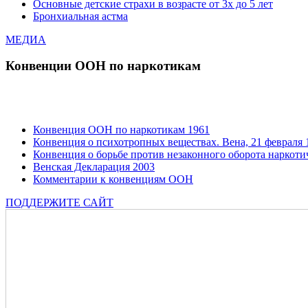
Основные детские страхи в возрасте от 3х до 5 лет
Бронхиальная астма
МЕДИА
Конвенции ООН по наркотикам
Конвенция ООН по наркотикам 1961
Конвенция о психотропных веществах. Вена, 21 февраля 1
Конвенция о борьбе против незаконного оборота наркотич
Венская Декларация 2003
Комментарии к конвенциям ООН
ПОДДЕРЖИТЕ САЙТ