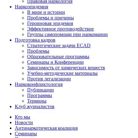
Правовая наркология
Наркоэпидемия
В мире и истории
Проблемы и причины
Героиновая эпидемия
Эффективное противодействие
Группы самопомощи при наркомании
Подготовка кадров
Стратегические задачи ECAD
Проблемы
Образовательные программы
Семинары и Конференции
Зависимость от химических веществ
Учебно-методические материалы
Против легализации
Наркоконфликтология
Публикации
Программы
Термины
Клуб журналистов
Кто мы
Новости
Антинаркотическая коалиция
Семинары