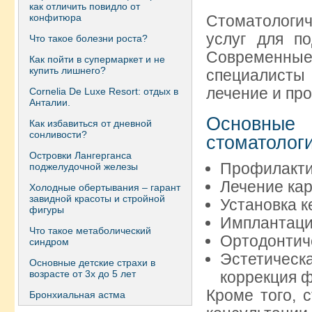
как отличить повидло от
конфитюра
Стоматологи
услуг для п
Что такое болезни роста?
Современные
Как пойти в супермаркет и не
купить лишнего?
специалисты
лечение и пр
Сornelia De Luxe Resort: отдых в
Анталии.
Основные
Как избавиться от дневной
сонливости?
стоматологи
Островки Лангерганса
Профилакти
поджелудочной железы
Лечение кар
Холодные обертывания – гарант
завидной красоты и стройной
Установка к
фигуры
Имплантаци
Что такое метаболический
Ортодонтиче
синдром
Эстетичес
Основные детские страхи в
возрасте от 3х до 5 лет
коррекция 
Кроме того, 
Бронхиальная астма