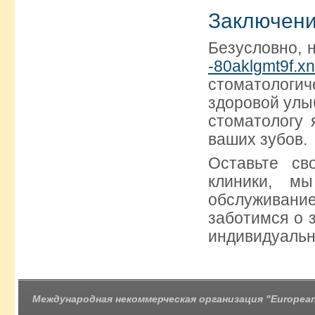
Заключен
Безусловно, 
-80aklgmt9f.xn
стоматологич
здоровой улыб
стоматологу 
ваших зубов.
Оставьте с
клиники, м
обслуживан
заботимся о 
индивидуальн
Международная некоммерческая организация "European 