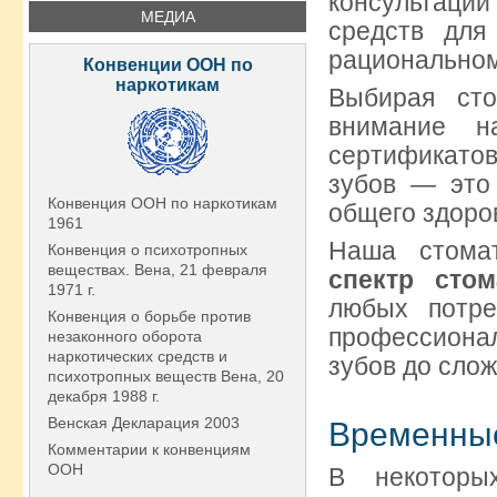
консультаци
МЕДИА
средств для
рациональном
Конвенции ООН по
наркотикам
Выбирая сто
внимание н
сертификатов
зубов — это 
Конвенция ООН по наркотикам
общего здоро
1961
Наша стомат
Конвенция о психотропных
веществах. Вена, 21 февраля
спектр стом
1971 г.
любых потре
Конвенция о борьбе против
профессиона
незаконного оборота
наркотических средств и
зубов до сло
психотропных веществ Вена, 20
декабря 1988 г.
Венская Декларация 2003
Временны
Комментарии к конвенциям
ООН
В некоторы