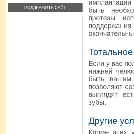
имплантации
ПОДДЕРЖИТЕ САЙТ
быть необ
протезы ис
поддержани
окончательный
Тотальное
Если у вас по
нижней челю
быть вашим
позволяют со
выглядят ес
зубы.
Другие усл
Кроме этих у