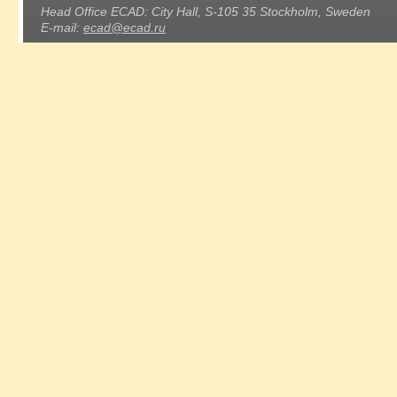
Head Office ECAD: City Hall, S-105 35 Stockholm, Sweden
E-mail:
ecad@ecad.ru