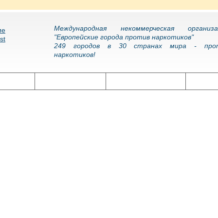
Международная некоммерческая организа
"Европейские города против наркотиков"
249 городов в 30 странах мира - про
наркотиков!
олитика
Наркоэпидемия
Подготовка кадров
Нарко