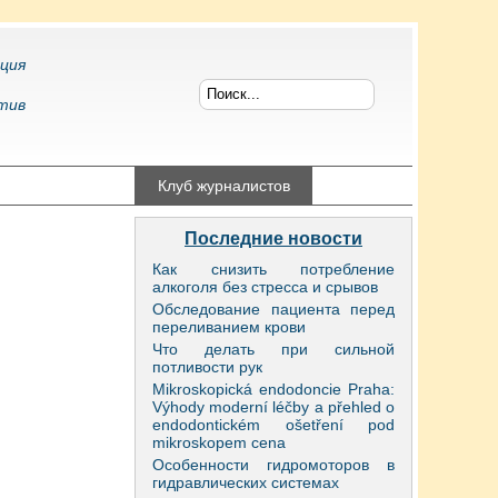
ция
тив
конфликтология
Клуб журналистов
Последние новости
Как снизить потребление
алкоголя без стресса и срывов
Обследование пациента перед
переливанием крови
Что делать при сильной
потливости рук
Mikroskopická endodoncie Praha:
Výhody moderní léčby a přehled o
endodontickém ošetření pod
mikroskopem cena
Особенности гидромоторов в
гидравлических системах