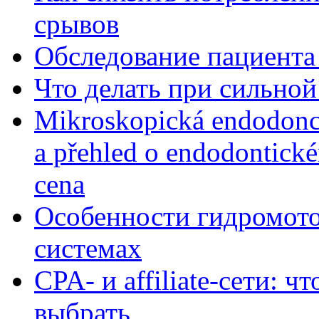
срывов
Обследование пациента
Что делать при сильной
Mikroskopická endodonc
a přehled o endodontick
cena
Особенности гидромото
системах
CPA- и affiliate-сети: ч
выбрать