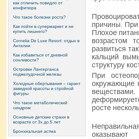
как отличить повидло от
конфитюра
Провоцирова
Что такое болезни роста?
причины. При
Как пойти в супермаркет и не
Плохое питан
купить лишнего?
возрастом т
Сornelia De Luxe Resort: отдых в
Анталии.
развиться так
Как избавиться от дневной
кальций вым
сонливости?
структуру кос
Островки Лангерганса
При остеопо
поджелудочной железы
окружающие 
Холодные обертывания – гарант
завидной красоты и стройной
веществами
фигуры
деформирует
Что такое метаболический
росте нескол
синдром
Основные детские страхи в
возрасте от 3х до 5 лет
Неправильная
Бронхиальная астма
оказывают