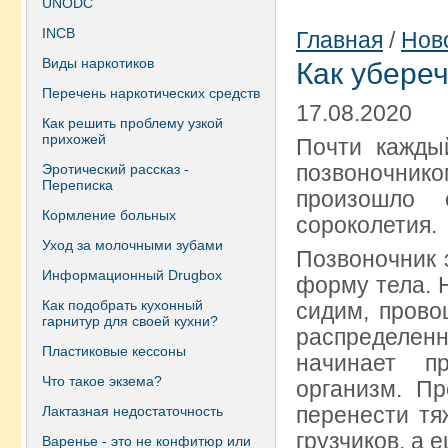
UNODC
INCB
Главная
/
Нов
Виды наркотиков
Как убереч
Перечень наркотических средств
17.08.2020
Как решить проблему узкой
прихожей
Почти кажды
позвоночнико
Эротический рассказ -
Переписка
произошло 
Кормление больных
сороколетия.
Уход за молочными зубами
Позвоночник 
Информационный Drugbox
форму тела. 
Как подобрать кухонный
сидим, прово
гарнитур для своей кухни?
распределенн
Пластиковые кессоны
начинает пр
Что такое экзема?
организм. Пр
перенести т
Лактазная недостаточность
грузчиков, а
Варенье - это не конфитюр или