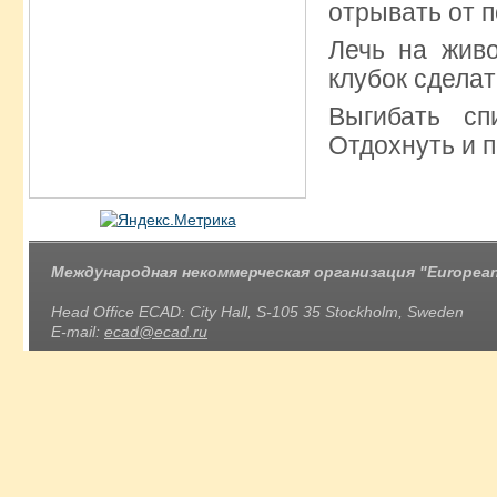
отрывать от п
Лечь на живо
клубок сдела
Выгибать сп
Отдохнуть и 
Международная некоммерческая организация "European 
Head Office ECAD: City Hall, S-105 35 Stockholm, Sweden
E-mail:
ecad@ecad.ru