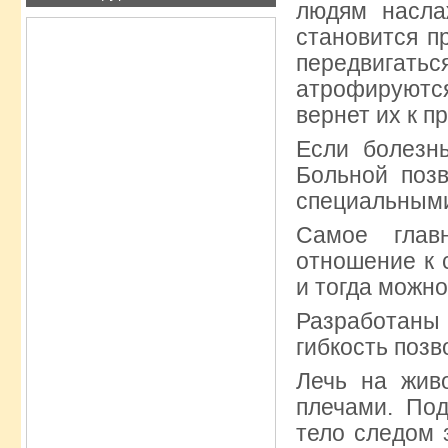
людям насла
становится п
передвигатьс
атрофируютс
вернет их к п
Если болезнь
Больной поз
специальными
Самое глав
отношение к 
и тогда можно
Разработаны
гибкость позв
Лечь на жив
плечами. Под
тело следом 