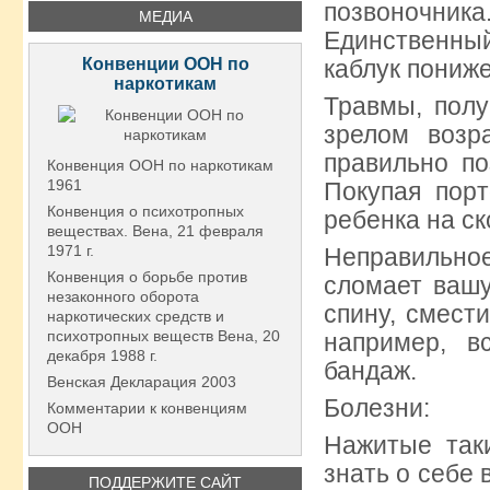
позвоночника
МЕДИА
Единственный
Конвенции ООН по
каблук пониже
наркотикам
Травмы, полу
зрелом возр
правильно по
Конвенция ООН по наркотикам
1961
Покупая порт
Конвенция о психотропных
ребенка на с
веществах. Вена, 21 февраля
1971 г.
Неправильно
Конвенция о борьбе против
сломает вашу
незаконного оборота
спину, смест
наркотических средств и
психотропных веществ Вена, 20
например, в
декабря 1988 г.
бандаж.
Венская Декларация 2003
Болезни:
Комментарии к конвенциям
ООН
Нажитые так
знать о себе
ПОДДЕРЖИТЕ САЙТ