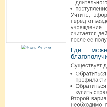
длительного
поступление
Учтите, офо
перед отъезд
учреждение.
считается де
после ее полу
Где можн
благополуч
Существует д
Обратит
профилакти
Обратиться
купить спра
Второй вариа
необходимо п