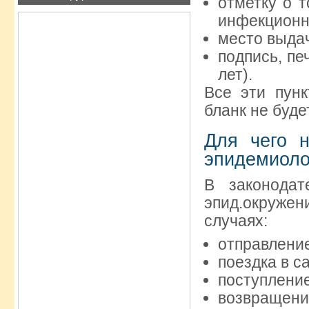
отметку о т
инфекционн
место выда
подпись, пе
лет).
Все эти пун
бланк не буд
Для чего н
эпидемиоло
В законодат
эпид.окруже
случаях:
отправление
поездка в с
поступление
возвраще