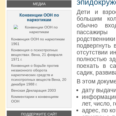
эпидокруж
МЕДИА
Дети и взро
Конвенции ООН по
большим ко
наркотикам
обычно вхо
пассажиры 
родственник
Конвенция ООН по наркотикам
1961
подвергнуть 
Конвенция о психотропных
отсутствии и
веществах. Вена, 21 февраля
полностью зд
1971 г.
поехать в с
Конвенция о борьбе против
незаконного оборота
садик, разви
наркотических средств и
психотропных веществ Вена, 20
В этом докум
декабря 1988 г.
дату выдачи
Венская Декларация 2003
информацию
Комментарии к конвенциям
ООН
лет, число, 
адрес, по к
ПОДДЕРЖИТЕ САЙТ