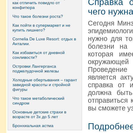
Справка 
как отличить повидло от
конфитюра
чего нужна
Что такое болезни роста?
Сегодня Минз
Как пойти в супермаркет и не
эпидемиолог
купить лишнего?
нужно для то
Сornelia De Luxe Resort: отдых в
Анталии.
болезни на 
Как избавиться от дневной
которая име
сонливости?
окружающей 
Островки Лангерганса
Проведение
поджелудочной железы
является акт
Холодные обертывания – гарант
справка от 
завидной красоты и стройной
фигуры
должна быть
Что такое метаболический
отправиться 
синдром
вы сможете у
Основные детские страхи в
возрасте от 3х до 5 лет
Подробне
Бронхиальная астма