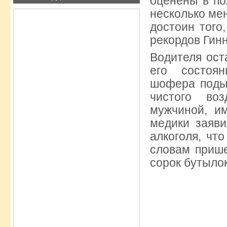
оценены в по
несколько мен
достоин того
рекордов Гин
Водителя ост
его состоя
шофера подыш
чистого во
мужчиной, и
медики заяви
алкоголя, чт
словам прише
сорок бутылок