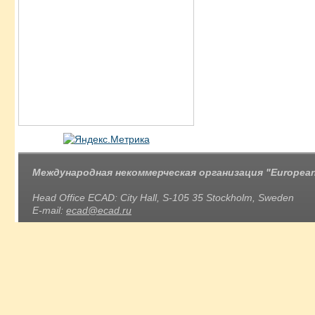
Международная некоммерческая организация "European 
Head Office ECAD: City Hall, S-105 35 Stockholm, Sweden
E-mail:
ecad@ecad.ru