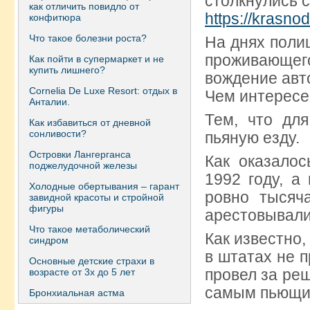
столкнулись с
как отличить повидло от
https://krasnod
конфитюра
Что такое болезни роста?
На днях поли
проживающего
Как пойти в супермаркет и не
купить лишнего?
вождение авт
Сornelia De Luxe Resort: отдых в
Чем интересе
Анталии.
Тем, что дл
Как избавиться от дневной
сонливости?
пьяную езду.
Островки Лангерганса
Как оказалос
поджелудочной железы
1992 году, а
Холодные обертывания – гарант
ровно тысяча
завидной красоты и стройной
фигуры
арестовывали
Что такое метаболический
Как известно
синдром
в штатах не 
Основные детские страхи в
провел за реш
возрасте от 3х до 5 лет
самым пьющим
Бронхиальная астма