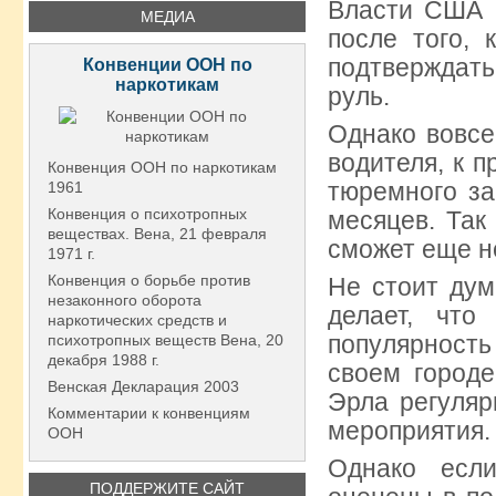
Власти США р
МЕДИА
после того, 
подтверждать
Конвенции ООН по
наркотикам
руль.
Однако вовсе
водителя, к п
Конвенция ООН по наркотикам
тюремного за
1961
Конвенция о психотропных
месяцев. Так
веществах. Вена, 21 февраля
сможет еще н
1971 г.
Конвенция о борьбе против
Не стоит дум
незаконного оборота
делает, чт
наркотических средств и
популярность
психотропных веществ Вена, 20
декабря 1988 г.
своем городе
Венская Декларация 2003
Эрла регуляр
Комментарии к конвенциям
мероприятия.
ООН
Однако есл
ПОДДЕРЖИТЕ САЙТ