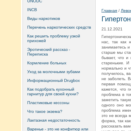
UNODC
INCB
Главная
/
Лево
Гипертон
Виды наркотиков
Перечень наркотических средств
21.12.2021
Как решить проблему узкой
Гипертонически
прихожей
нас, так как
занимаетесь и
Эротический рассказ -
старше мы ста
Переписка
бывает, что и
Кормление больных
старенькие. И
нормально и ч
Уход за молочными зубами
получилось, в
не заболеть. В
Информационный Drugbox
первая помощь
Как подобрать кухонный
кажется, что 
гарнитур для своей кухни?
проблема в то
заметить таку
Пластиковые кессоны
одного оно мо
проблема имен
Что такое экзема?
это не всегда 
Лактазная недостаточность
форма, так как
рассказать вам
Варенье - это не конфитюр или