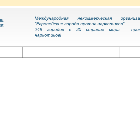
Международная некоммерческая организа
"Европейские города против наркотиков"
249 городов в 30 странах мира - про
наркотиков!
олитика
Наркоэпидемия
Подготовка кадров
Нарко