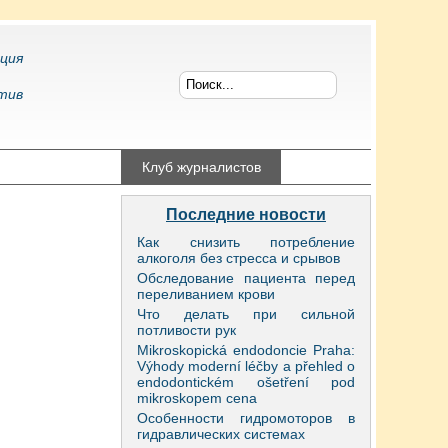
ция
тив
конфликтология
Клуб журналистов
Последние новости
Как снизить потребление
алкоголя без стресса и срывов
Обследование пациента перед
переливанием крови
Что делать при сильной
потливости рук
Mikroskopická endodoncie Praha:
Výhody moderní léčby a přehled o
endodontickém ošetření pod
mikroskopem cena
Особенности гидромоторов в
гидравлических системах