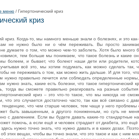
е меню
/
Гипертонический криз
ический криз
й криз. Когда-то, мы намного меньше знали о болезнях, и это как
 нам не нужно было ни о чём переживать. Вы просто занимае
 не думаете о том, что можно чем-то заболеть. Хотя было много б
новимся, тем больше мы понимаем, что такое болезнь и какие он
 мы болеем, и бывает, что болеют наши дети или родители, кот
 учитывая всё это, мы хотим подумать, как можно сделать так, 
тобы не переживать о том, как можно жить дальше. И для того, чт
ам нужно правильно лечится или соблюдать определенные нормы
ам нужно знать, какие есть болезни, что такое гипертонический 
, тогда вы сможете правильно реагировать на разные события
гипертонический криз – это что-то такое, что мы никогда не смож
м, что это случается достаточно часто, так как всё связано с да
ю тенденцию, что чем старше человек, тем чаще у него проблемы 
жет быть завышенным, а другого пониженным, но суть не меня
но с давлением. Если вы будете давать какие-то стандартные на
может помочь, а если ещё и человек страдает от диабета, это ещ
 здесь нужно точно знать, что нужно давать и в каких дозах. Поэт
 об этих вещах, чтобы вы точно знали, что это такое и как с ним мо