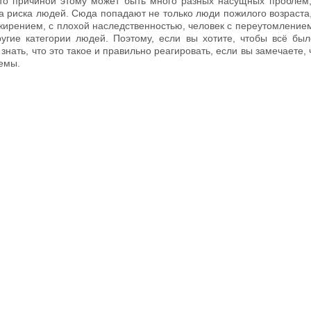
что причиной этому может быть много разных насущных проблем,
а риска людей. Сюда попадают не только люди пожилого возраста,
ирением, с плохой наследственностью, человек с переутомление
ругие категории людей. Поэтому, если вы хотите, чтобы всё бы
 знать, что это такое и правильно реагировать, если вы замечаете,
блемы.