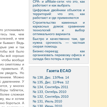
CPA- и affiliate-сети: что это, как
работают и как выбрать
Цифровые двойники объектов и
территорий: что это, как
работают и где применяются
Строительство каменных и
каркасных домов: сравнение
-то успокаивало
технологий и выбор
оптимального варианта
тесь тем, чем
олезней, и чем
Быстро и качественно там, где
нужна срочность — частная
и бывают. Ведь
скорая помощь
орые уже и так
Бизнес-переезд: как
чтобы всё было
организовать перевозку офиса и
обы всё хорошо
склада без потерь и простоев
, чтобы вообще
криз симптомы и
 правильно. И,
Газета ECAD
ем увидеть. Но
влением. Можно
№ 138, Дес. 13/Янв. 14
с давлением. У
№ 135, Дес. 11/Фев. 12
ется, у многих
№ 134, Сентябрь 2011
боры таблеток,
№ 133, Октябрь 2010
ё более сложная
№ 132, Сентябрь 2010
ому, мы и хотим
№ 131, Июль 2010
жно бороться. А
№ 130, Июнь 2010