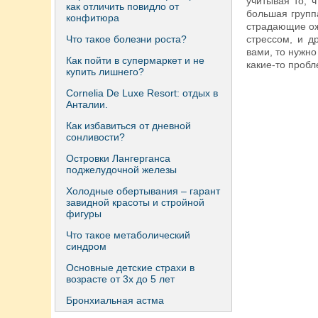
учитывая то, 
как отличить повидло от
большая групп
конфитюра
страдающие ож
Что такое болезни роста?
стрессом, и д
вами, то нужно
Как пойти в супермаркет и не
какие-то про
купить лишнего?
Сornelia De Luxe Resort: отдых в
Анталии.
Как избавиться от дневной
сонливости?
Островки Лангерганса
поджелудочной железы
Холодные обертывания – гарант
завидной красоты и стройной
фигуры
Что такое метаболический
синдром
Основные детские страхи в
возрасте от 3х до 5 лет
Бронхиальная астма