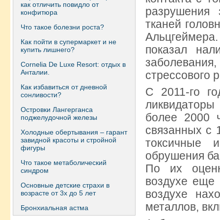
как отличить повидло от
разрушения 
конфитюра
тканей головн
Что такое болезни роста?
Альцгеймера.
Как пойти в супермаркет и не
показал нал
купить лишнего?
заболевани
Сornelia De Luxe Resort: отдых в
Анталии.
стрессового р
Как избавиться от дневной
С 2011-го г
сонливости?
ликвидаторы 
Островки Лангерганса
более 2000 ч
поджелудочной железы
связанных с 
Холодные обертывания – гарант
завидной красоты и стройной
токсичные 
фигуры
обрушения ба
Что такое метаболический
По их оценк
синдром
воздухе еще 
Основные детские страхи в
воздухе нах
возрасте от 3х до 5 лет
металлов, вкл
Бронхиальная астма