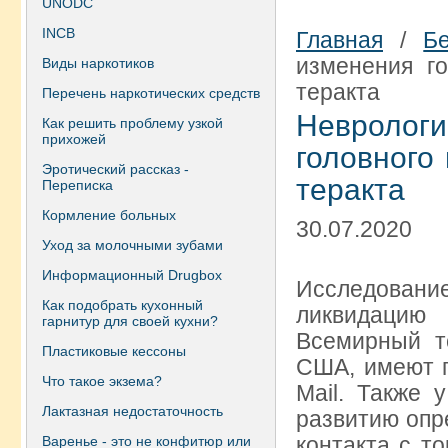
UNODC
INCB
Главная
/
Б
изменения го
Виды наркотиков
теракта
Перечень наркотических средств
Невролог
Как решить проблему узкой
прихожей
головного
Эротический рассказ -
теракта
Переписка
Кормление больных
30.07.2020
Уход за молочными зубами
Информационный Drugbox
Исследовани
Как подобрать кухонный
ликвидацию 
гарнитур для своей кухни?
Всемирный т
Пластиковые кессоны
США, имеют п
Что такое экзема?
Mail. Также 
Лактазная недостаточность
развитию опр
контакта с т
Варенье - это не конфитюр или