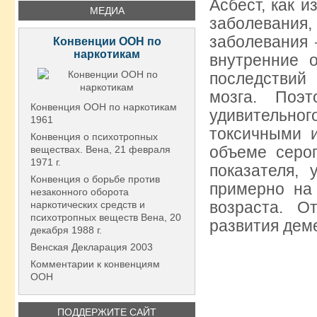
Асбест, как 
МЕДИА
заболевани
заболевания
Конвенции ООН по
наркотикам
внутренние 
последствий 
мозга. Поэ
Конвенция ООН по наркотикам
удивительн
1961
токсичными 
Конвенция о психотропных
объеме серог
веществах. Вена, 21 февраля
1971 г.
показателя,
Конвенция о борьбе против
примерно на 
незаконного оборота
возраста. О
наркотических средств и
психотропных веществ Вена, 20
развития дем
декабря 1988 г.
Венская Декларация 2003
Комментарии к конвенциям
ООН
ПОДДЕРЖИТЕ САЙТ