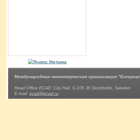
Международная некоммерческая организация "European 
Head Office ECAD: City Hall, S-105 35 Stockholm, Sweden
E-mail:
ecad@ecad.ru