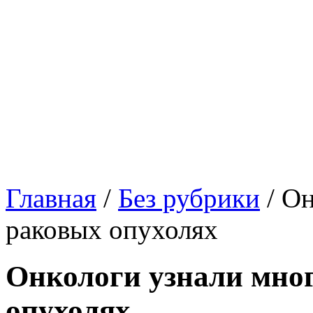
Главная
/
Без рубрики
/
Он
раковых опухолях
Онкологи узнали мног
опухолях