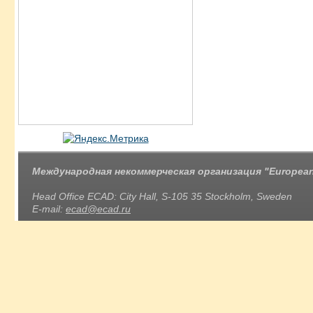
Международная некоммерческая организация "European 
Head Office ECAD: City Hall, S-105 35 Stockholm, Sweden
E-mail:
ecad@ecad.ru