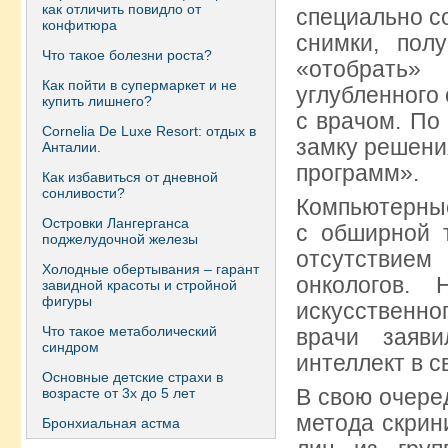
как отличить повидло от
специально с
конфитюра
снимки, пол
Что такое болезни роста?
«отобрать
Как пойти в супермаркет и не
углубленного
купить лишнего?
с врачом. По
Сornelia De Luxe Resort: отдых в
замку решени
Анталии.
программ».
Как избавиться от дневной
сонливости?
Компьютерные
Островки Лангерганса
с обширной т
поджелудочной железы
отсутствием
Холодные обертывания – гарант
онкологов.
завидной красоты и стройной
фигуры
искусственно
Что такое метаболический
врачи заяви
синдром
интеллект в с
Основные детские страхи в
В свою очере
возрасте от 3х до 5 лет
метода скрин
Бронхиальная астма