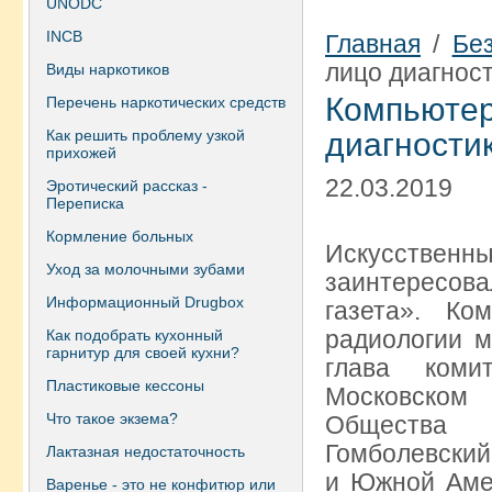
UNODC
INCB
Главная
/
Бе
лицо диагнос
Виды наркотиков
Компьют
Перечень наркотических средств
Как решить проблему узкой
диагности
прихожей
22.03.2019
Эротический рассказ -
Переписка
Кормление больных
Искусственн
Уход за молочными зубами
заинтересова
Информационный Drugbox
газета». Ко
радиологии м
Как подобрать кухонный
гарнитур для своей кухни?
глава коми
Пластиковые кессоны
Московском
Что такое экзема?
Общества 
Гомболевский
Лактазная недостаточность
и Южной Амер
Варенье - это не конфитюр или