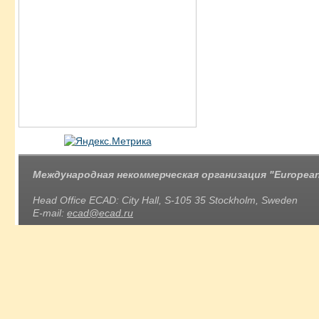
Международная некоммерческая организация "European 
Head Office ECAD: City Hall, S-105 35 Stockholm, Sweden
E-mail:
ecad@ecad.ru