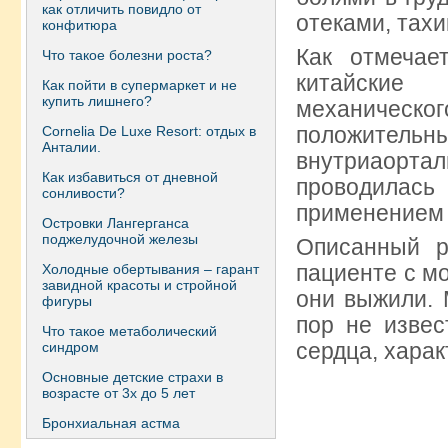
как отличить повидло от
отеками, тахи
конфитюра
Как отмечае
Что такое болезни роста?
китайские
Как пойти в супермаркет и не
купить лишнего?
механическ
положите
Сornelia De Luxe Resort: отдых в
Анталии.
внутриаорт
Как избавиться от дневной
проводилас
сонливости?
применением 
Островки Лангерганса
поджелудочной железы
Описанный р
пациенте с м
Холодные обертывания – гарант
завидной красоты и стройной
они выжили. 
фигуры
пор не извес
Что такое метаболический
сердца, хара
синдром
Основные детские страхи в
возрасте от 3х до 5 лет
Бронхиальная астма