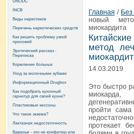
UNODC
INCB
Главная
/
Без
новый мето
Виды наркотиков
миокардита
Перечень наркотических средств
Китайски
Как решить проблему узкой
прихожей
метод ле
Эротический рассказ -
миокардит
Переписка
Кормление больных
14.03.2019
Уход за молочными зубами
Информационный Drugbox
Это быстро р
Как подобрать кухонный
миокарда,
гарнитур для своей кухни?
дегенератив
Пластиковые кессоны
пройти сама
Что такое экзема?
недостаточно
Лактазная недостаточность
протекает б
болями в гру
Варенье - это не конфитюр или