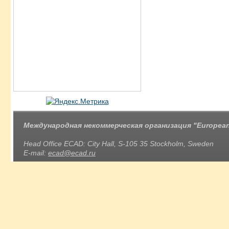
Международная некоммерческая организация "European 
Head Office ECAD: City Hall, S-105 35 Stockholm, Sweden
E-mail:
ecad@ecad.ru