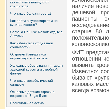
как отличить повидло от
наличие ново
конфитюра
дешевой про
Что такое болезни роста?
пациенты о
Как пойти в супермаркет и не
исследовани
купить лишнего?
старше 50 л
Сornelia De Luxe Resort: отдых в
Анталии.
положительн
колоноскопию
Как избавиться от дневной
сонливости?
ФИТ представ
Островки Лангерганса
отношении че
поджелудочной железы
выявить кров
Холодные обертывания – гарант
завидной красоты и стройной
Известно: со
фигуры
бывают хрупк
Что такое метаболический
каловых масс
синдром
всегда возмо
Основные детские страхи в
возрасте от 3х до 5 лет
Бронхиальная астма