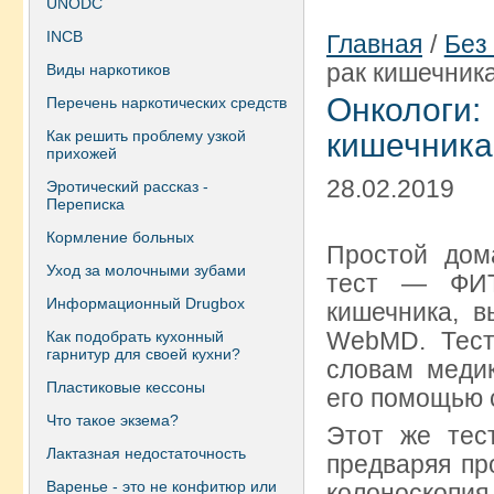
UNODC
INCB
Главная
/
Без
рак кишечник
Виды наркотиков
Онкологи
Перечень наркотических средств
Как решить проблему узкой
кишечника
прихожей
28.02.2019
Эротический рассказ -
Переписка
Кормление больных
Простой дом
Уход за молочными зубами
тест — ФИТ
Информационный Drugbox
кишечника, в
WebMD. Тест
Как подобрать кухонный
гарнитур для своей кухни?
словам медик
Пластиковые кессоны
его помощью 
Что такое экзема?
Этот же тес
Лактазная недостаточность
предваряя пр
Варенье - это не конфитюр или
колоноскопия