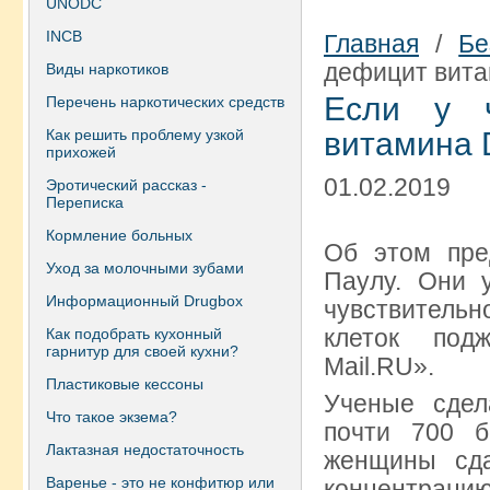
UNODC
INCB
Главная
/
Бе
дефицит вита
Виды наркотиков
Если у ч
Перечень наркотических средств
Как решить проблему узкой
витамина D
прихожей
01.02.2019
Эротический рассказ -
Переписка
Кормление больных
Об этом пре
Уход за молочными зубами
Паулу. Они 
Информационный Drugbox
чувствительн
клеток под
Как подобрать кухонный
гарнитур для своей кухни?
Mail.RU».
Пластиковые кессоны
Ученые сдел
Что такое экзема?
почти 700 б
Лактазная недостаточность
женщины сд
Варенье - это не конфитюр или
концентрацию