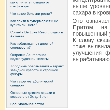
как отличить повидло от
выше уровень
конфитюра
сахара в кров
Что такое болезни роста?
Это означает
Как пойти в супермаркет и не
купить лишнего?
Притом, на
Сornelia De Luxe Resort: отдых в
повышенный у
Анталии.
К слову сказ
Как избавиться от дневной
тоже выявила
сонливости?
улучшения ф
Островки Лангерганса
вырабатываю
поджелудочной железы
Холодные обертывания – гарант
завидной красоты и стройной
фигуры
Что такое метаболический
синдром
Основные детские страхи в
возрасте от 3х до 5 лет
Бронхиальная астма