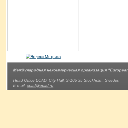
Международная некоммерческая организация "European 
Head Office ECAD: City Hall, S-105 35 Stockholm, Sweden
E-mail:
ecad@ecad.ru