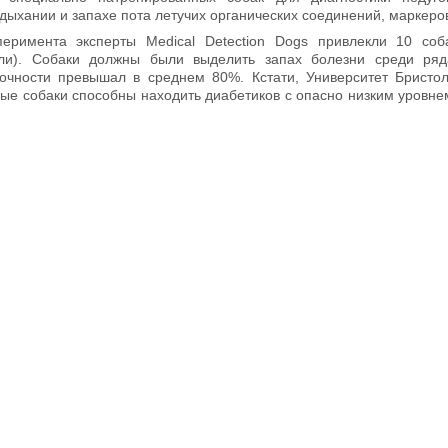
дыхании и запахе пота летучих органических соединений, маркеро
еримента эксперты Medical Detection Dogs привлекли 10 соб
лли). Собаки должны были выделить запах болезни среди ряд
точности превышал в среднем 80%. Кстати, Университет Бристол
ые собаки способны находить диабетиков с опасно низким уровне