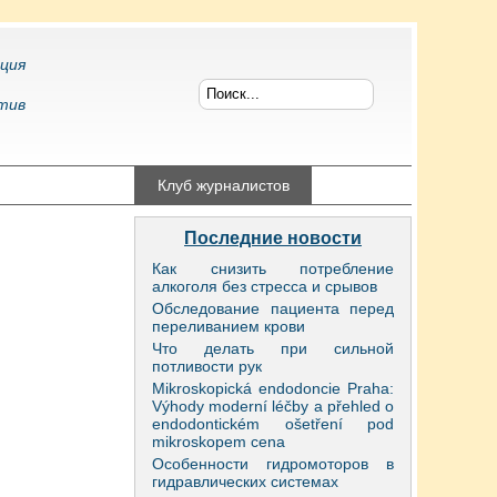
ция
тив
конфликтология
Клуб журналистов
Последние новости
Как снизить потребление
алкоголя без стресса и срывов
Обследование пациента перед
переливанием крови
Что делать при сильной
потливости рук
Mikroskopická endodoncie Praha:
Výhody moderní léčby a přehled o
endodontickém ošetření pod
mikroskopem cena
Особенности гидромоторов в
гидравлических системах