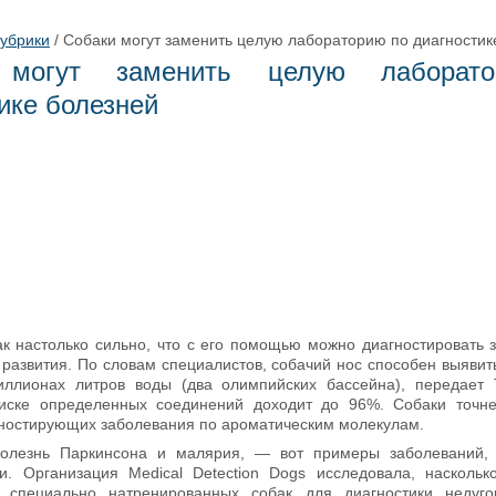
рубрики
/
Собаки могут заменить целую лабораторию по диагностик
 могут заменить целую лаборат
ике болезней
к настолько сильно, что с его помощью можно диагностировать 
 развития. По словам специалистов, собачий нос способен выявит
ллионах литров воды (два олимпийских бассейна), передает T
оиске определенных соединений доходит до 96%. Собаки точне
гностирующих заболевания по ароматическим молекулам.
 болезнь Паркинсона и малярия, — вот примеры заболеваний, 
и. Организация Medical Detection Dogs исследовала, наскольк
е специально натренированных собак для диагностики недуго