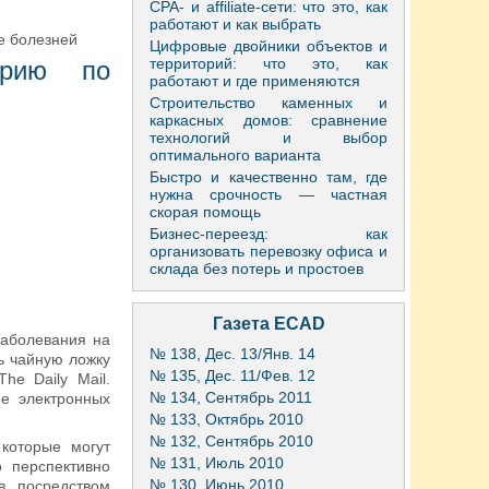
CPA- и affiliate-сети: что это, как
работают и как выбрать
е болезней
Цифровые двойники объектов и
территорий: что это, как
орию по
работают и где применяются
Строительство каменных и
каркасных домов: сравнение
технологий и выбор
оптимального варианта
Быстро и качественно там, где
нужна срочность — частная
скорая помощь
Бизнес-переезд: как
организовать перевозку офиса и
склада без потерь и простоев
Газета ECAD
заболевания на
№ 138, Дес. 13/Янв. 14
ь чайную ложку
№ 135, Дес. 11/Фев. 12
he Daily Mail.
№ 134, Сентябрь 2011
е электронных
№ 133, Октябрь 2010
№ 132, Сентябрь 2010
которые могут
№ 131, Июль 2010
о перспективно
№ 130, Июнь 2010
в посредством