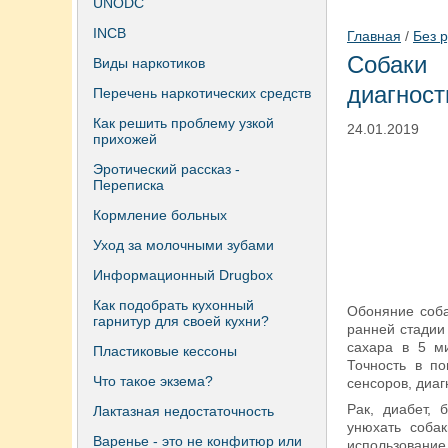
UNODC
INCB
Главная
/
Без 
Собаки
Виды наркотиков
диагност
Перечень наркотических средств
Как решить проблему узкой
24.01.2019
прихожей
Эротический рассказ -
Переписка
Кормление больных
Уход за молочными зубами
Информационный Drugbox
Как подобрать кухонный
Обоняние соба
гарнитур для своей кухни?
ранней стадии
сахара в 5 ми
Пластиковые кессоны
Точность в п
Что такое экзема?
сенсоров, диа
Рак, диабет,
Лактазная недостаточность
унюхать собак
Варенье - это не конфитюр или
использовани