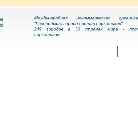
Международная некоммерческая организа
"Европейские города против наркотиков"
249 городов в 30 странах мира - про
наркотиков!
олитика
Наркоэпидемия
Подготовка кадров
Нарко