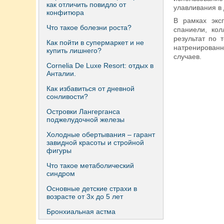
как отличить повидло от
улавливания в 
конфитюра
В рамках эксп
Что такое болезни роста?
спаниели, ко
результат по 
Как пойти в супермаркет и не
натренированн
купить лишнего?
случаев.
Сornelia De Luxe Resort: отдых в
Анталии.
Как избавиться от дневной
сонливости?
Островки Лангерганса
поджелудочной железы
Холодные обертывания – гарант
завидной красоты и стройной
фигуры
Что такое метаболический
синдром
Основные детские страхи в
возрасте от 3х до 5 лет
Бронхиальная астма