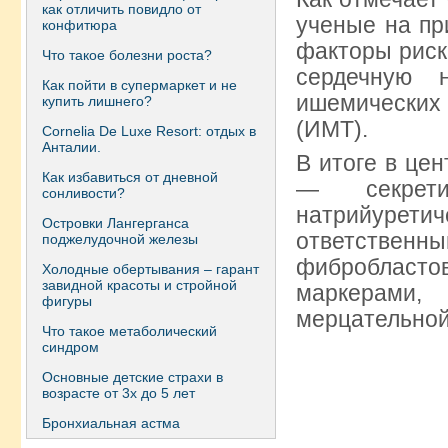
как отличить повидло от
ученые на пр
конфитюра
факторы риска
Что такое болезни роста?
сердечную н
Как пойти в супермаркет и не
ишемических
купить лишнего?
(ИМТ).
Сornelia De Luxe Resort: отдых в
Анталии.
В итоге в це
Как избавиться от дневной
— секрети
сонливости?
натрийурет
Островки Лангерганса
ответственн
поджелудочной железы
фибробласто
Холодные обертывания – гарант
завидной красоты и стройной
маркерами
фигуры
мерцательной
Что такое метаболический
синдром
Основные детские страхи в
возрасте от 3х до 5 лет
Бронхиальная астма