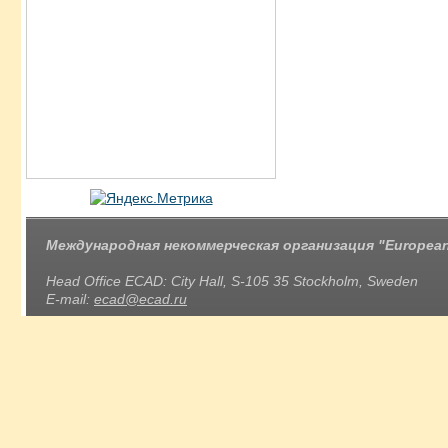
Международная некоммерческая организация "European 
Head Office ECAD: City Hall, S-105 35 Stockholm, Sweden
E-mail:
ecad@ecad.ru