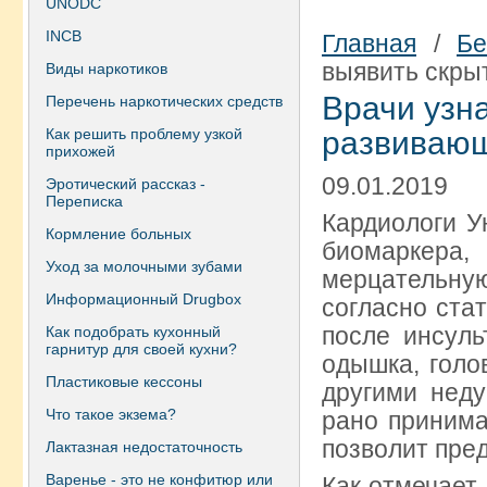
UNODC
INCB
Главная
/
Бе
выявить скры
Виды наркотиков
Врачи узн
Перечень наркотических средств
Как решить проблему узкой
развиваю
прихожей
09.01.2019
Эротический рассказ -
Переписка
Кардиологи У
Кормление больных
биомаркера
Уход за молочными зубами
мерцательну
Информационный Drugbox
согласно стат
после инсуль
Как подобрать кухонный
гарнитур для своей кухни?
одышка, голо
Пластиковые кессоны
другими неду
Что такое экзема?
рано принима
позволит пред
Лактазная недостаточность
Варенье - это не конфитюр или
Как отмечает 