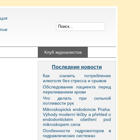
ция
тив
конфликтология
Клуб журналистов
Последние новости
Как снизить потребление
алкоголя без стресса и срывов
Обследование пациента перед
переливанием крови
Что делать при сильной
потливости рук
Mikroskopická endodoncie Praha:
Výhody moderní léčby a přehled o
endodontickém ošetření pod
mikroskopem cena
Особенности гидромоторов в
гидравлических системах