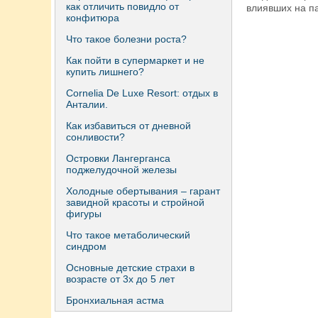
как отличить повидло от
влиявших на п
конфитюра
Что такое болезни роста?
Как пойти в супермаркет и не
купить лишнего?
Сornelia De Luxe Resort: отдых в
Анталии.
Как избавиться от дневной
сонливости?
Островки Лангерганса
поджелудочной железы
Холодные обертывания – гарант
завидной красоты и стройной
фигуры
Что такое метаболический
синдром
Основные детские страхи в
возрасте от 3х до 5 лет
Бронхиальная астма