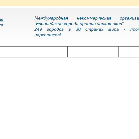
Международная некоммерческая организа
"Европейские города против наркотиков"
249 городов в 30 странах мира - про
наркотиков!
олитика
Наркоэпидемия
Подготовка кадров
Нарко