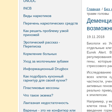
UNODC
INCB
Главная
/
Без 
травм головы
Виды наркотиков
Деменц
Перечень наркотических средств
возможно
Как решить проблему узкой
прихожей
19.11.2018
Эротический рассказ -
Биологи из У
Переписка
отдельные кле
Eurek Alert.
Кормление больных
регулирования
Уход за молочными зубами
гены, которые
стрессового ра
Информационный Drugbox
Исследованию 
Как подобрать кухонный
всех клеток о
гарнитур для своей кухни?
частности, уч
активных генов
Пластиковые кессоны
реально приво
к эпилепсии.
Что такое экзема?
Например, у м
Лактазная недостаточность
клеток гена T
Варенье - это не конфитюр или
введение горм