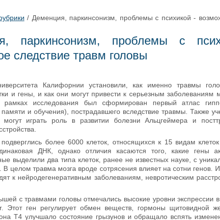
рубрики
/
Деменция, паркинсонизм, проблемы с психикой - возмо
ия, паркинсонизм, проблемы с пси
е следствие травм головы
ниверситета Калифорнии установили, как именно травмы гол
тки и гены, и как они могут привести к серьезным заболеваниям м
 В рамках исследования был сформирован первый атлас гипп
 памяти и обучения), пострадавшего вследствие травмы. Также у
 могут играть роль в развитии болезни Альцгеймера и постт
сстройства.
подверглись более 6000 клеток, относящихся к 15 видам клеток
динаковая ДНК, однако отличия касаются того, какие гены а
еные выделили два типа клеток, ранее не известных науке, с уник
. В целом травма мозга вроде сотрясения влияет на сотни генов. 
дят к нейродегенеративным заболеваниям, невротическим расстр
ышей с травмами головы отмечались высокие уровни экспрессии в 
tr. Этот ген регулирует обмен веществ, гормоны щитовидной ж
она Т4 улучшало состояние грызунов и обращало вспять изменен