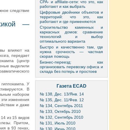
CPA- и affiliate-сети: что это, как
работают и как выбрать
жное следствие
Цифровые двойники объектов и
территорий: что это, как
работают и где применяются
хикой —
Строительство каменных и
каркасных домов: сравнение
технологий и выбор
оптимального варианта
Быстро и качественно там, где
овы влияют на
нужна срочность — частная
озга, передает
скорая помощь
окампа (центр
Бизнес-переезд: как
ченые выделили
организовать перевозку офиса и
равматического
склада без потерь и простоев
 гиппокампа. У
Газета ECAD
ктивируются. В
№ 138, Дес. 13/Янв. 14
альным набором
И эти изменения
№ 135, Дес. 11/Фев. 12
ойствам и даже
№ 134, Сентябрь 2011
№ 133, Октябрь 2010
№ 132, Сентябрь 2010
14 из 15 видов
елезы. Притом,
№ 131, Июль 2010
ия в 93 генах,
№ 130, Июнь 2010